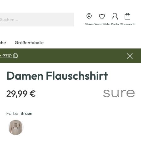
Waren
Filialen
Wunschliste
Konto
Warenkorb
che
Größentabelle
:
9710
Damen Flauschshirt
29,99 €
Farbe
Braun