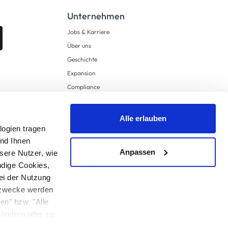
Unternehmen
Jobs & Karriere
Über uns
Geschichte
Expansion
Compliance
Lieferkettensorgfaltspflichten
Supply Chain Due Diligence
Alle erlauben
logien tragen
Barrierefreiheit
und Ihnen
Anpassen
sere Nutzer, wie
ndige Cookies,
ei der Nutzung
ngzwecke werden
en" bzw. "Alle
 anders angegeben.
u ändern oder zu