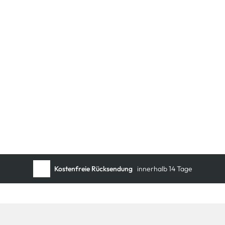
Schneller DHL Versand:
in 1–3 Werktagen
Kostenfreie Rücksendung
innerhalb 14 Tage
Kostenlose Filiallieferung
in Ihre Wunschfiliale