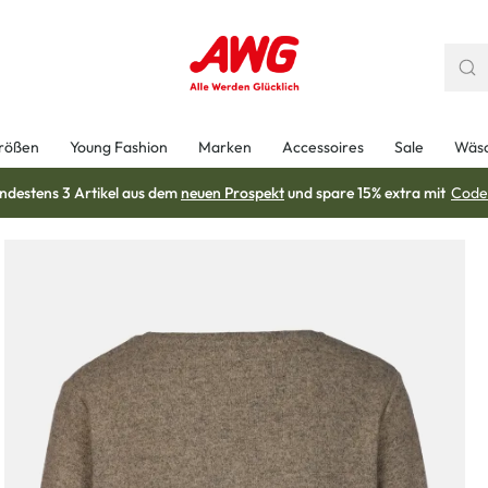
rößen
Young Fashion
Marken
Accessoires
Sale
Wäs
ndestens 3 Artikel aus dem
neuen Prospekt
und spare 15% extra mit
Code