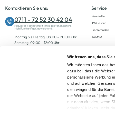
Kontaktieren Sie uns:
Service
Newsletter
0711 - 72 52 30 42 04
AWG Card
regulärer Festnetztarif Ihres Telefonanbieters,
Mobilfunktarif ggf. abweichend.
Filiale finden
Montag bis Freitag: 08:00 – 20:00 Uhr
Kontakt
Samstag: 09:00 – 12:00 Uhr
Wir freuen uns, dass Sie
Zum Kontaktformular
Wir möchten Ihnen das bes
dazu bei, dass die Websei
personalisierte Werbung e
und auf welchen Geräten s
die zwingend für die Berei
der Webseite auf jeden Fa
nur dann aktiviert, wenn 
Alle Preise inkl. ge
erlauben" klicken. Mehr da
widerrufen) erfahren Sie 