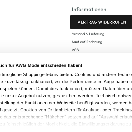
Informationen
VERTRAG WIDERRUFEN
Versand & Lieferung
Kauf auf Rechnung
AGB
Impressum
 sich für AWG Mode entschieden haben!
Zahlungsarten
Datenschutz
tmögliche Shoppingerlebnis bieten. Cookies und andere Techno
te zuverlässig funktioniert, wir die Performance im Auge haben 
AWG CARD Teilnahmebedingungen
inspielen können. Damit dies funktioniert, müssen Daten über un
ie unser Angebot nutzen, gespeichert werden. Technisch notwe
tstellung der Funktionen der Webseite benötigt werden, werden b
ll gesetzt. Cookies von Drittanbietern für Analyse- oder Tracki
Sie das entsprechende "Häkchen" setzen und auf "Auswahl erlaub
setzl. Mehrwertsteuer zzgl.
Versandkosten
und ggf. Nachnahmegebühren, wenn nicht
zu (einschließlich der Möglichkeit, die Einwilligungserklärung z
Logout
in unserem
Cookie-Hinweis
bzw. der
Datenschutzerklärung
.