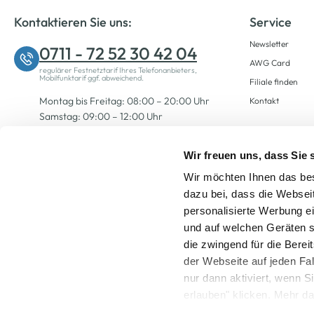
Kontaktieren Sie uns:
Service
Newsletter
0711 - 72 52 30 42 04
AWG Card
regulärer Festnetztarif Ihres Telefonanbieters,
Mobilfunktarif ggf. abweichend.
Filiale finden
Montag bis Freitag: 08:00 – 20:00 Uhr
Kontakt
Samstag: 09:00 – 12:00 Uhr
Wir freuen uns, dass Sie
Zum Kontaktformular
Wir möchten Ihnen das bes
dazu bei, dass die Websei
personalisierte Werbung e
und auf welchen Geräten s
die zwingend für die Berei
der Webseite auf jeden Fa
nur dann aktiviert, wenn 
Alle Preise inkl. ge
erlauben" klicken. Mehr da
widerrufen) erfahren Sie 