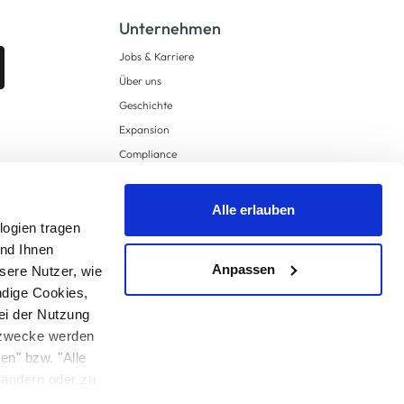
Unternehmen
Jobs & Karriere
Über uns
Geschichte
Expansion
Compliance
Lieferkettensorgfaltspflichten
Supply Chain Due Diligence
Alle erlauben
logien tragen
Barrierefreiheit
und Ihnen
Anpassen
sere Nutzer, wie
ndige Cookies,
ei der Nutzung
ngzwecke werden
en" bzw. "Alle
 anders angegeben.
u ändern oder zu