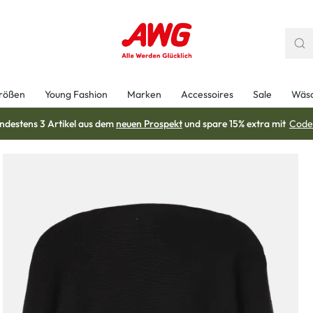
rößen
Young Fashion
Marken
Accessoires
Sale
Wäs
ndestens 3 Artikel aus dem
neuen Prospekt
und spare 15% extra mit
Code