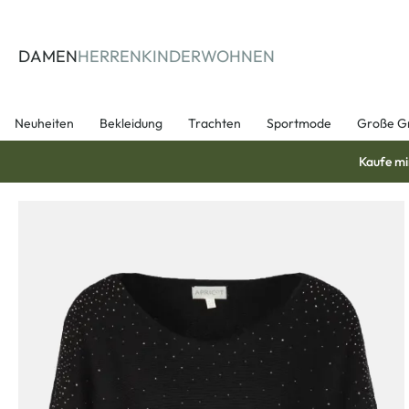
springen
Zur Hauptnavigation springen
DAMEN
HERREN
KINDER
WOHNEN
Neuheiten
Bekleidung
Trachten
Sportmode
Große G
Kaufe mi