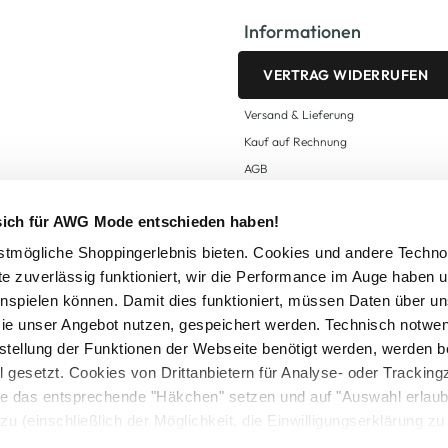
Informationen
VERTRAG WIDERRUFEN
Versand & Lieferung
Kauf auf Rechnung
AGB
Impressum
 sich für AWG Mode entschieden haben!
Zahlungsarten
Datenschutz
tmögliche Shoppingerlebnis bieten. Cookies und andere Techno
te zuverlässig funktioniert, wir die Performance im Auge haben 
AWG CARD Teilnahmebedingungen
inspielen können. Damit dies funktioniert, müssen Daten über un
ie unser Angebot nutzen, gespeichert werden. Technisch notwe
tstellung der Funktionen der Webseite benötigt werden, werden b
ll gesetzt. Cookies von Drittanbietern für Analyse- oder Tracki
Sie das entsprechende "Häkchen" setzen und auf "Auswahl erlaub
setzl. Mehrwertsteuer zzgl.
Versandkosten
und ggf. Nachnahmegebühren, wenn nicht
zu (einschließlich der Möglichkeit, die Einwilligungserklärung z
Logout
in unserem
Cookie-Hinweis
bzw. der
Datenschutzerklärung
.