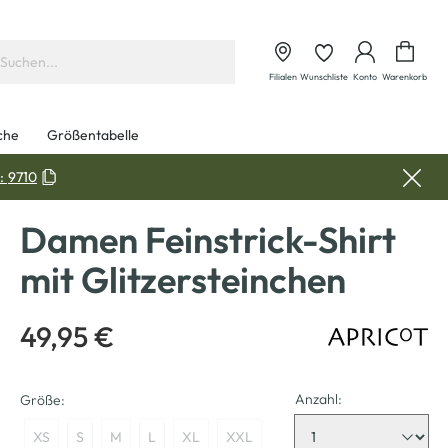
Waren
Filialen
Wunschliste
Konto
Warenkorb
che
Größentabelle
:
9710
Damen Feinstrick-Shirt
mit Glitzersteinchen
49,95 €
Anzahl:
Größe:
XS
S
M
L
XL
XXL