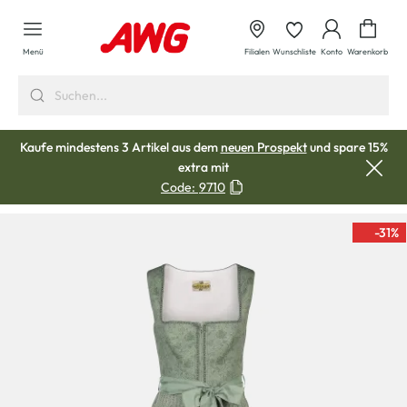
alt springen
Waren
Menü
Filialen
Wunschliste
Konto
Warenkorb
Kaufe mindestens 3 Artikel aus dem
neuen Prospekt
und spare 15%
extra mit
Code:
9710
-31
%