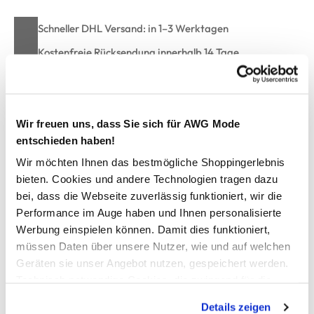
Schneller DHL Versand: in 1–3 Werktagen
Kostenfreie Rücksendung innerhalb 14 Tage
Kostenlose Filiallieferung in Ihre Wunschfiliale
Wir freuen uns, dass Sie sich für AWG Mode
Zur Wunschliste hinzufügen
entschieden haben!
Wir möchten Ihnen das bestmögliche Shoppingerlebnis
bieten. Cookies und andere Technologien tragen dazu
Damen Dirndl Malea
bei, dass die Webseite zuverlässig funktioniert, wir die
Performance im Auge haben und Ihnen personalisierte
wunderschönes Damen Dirndl von Wolperdinger
Werbung einspielen können. Damit dies funktioniert,
mit tiefem Ausschnitt
müssen Daten über unsere Nutzer, wie und auf welchen
Reißverschluss vorne
Geräten sie unser Angebot nutzen, gespeichert werden.
florales Muster
Technisch notwendige Cookies, die zwingend für die
ein tolles Dirndl für die Wiesn und Wasenzeit
Bereitstellung der Funktionen der Webseite benötigt
Details zeigen
werden, werden bei der Nutzung der Webseite auf jeden