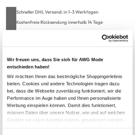
Schneller DHL Versand: in 1–3 Werktagen
Kostenfreie Rücksendung innerhalb 14 Tage
Kostenlose Filiallieferung in Ihre Wunschfiliale
Zur Wunschliste hinzufügen
Wir freuen uns, dass Sie sich für AWG Mode
entschieden haben!
Wir möchten Ihnen das bestmögliche Shoppingerlebnis
Damen College Blouson
bieten. Cookies und andere Technologien tragen dazu
bei, dass die Webseite zuverlässig funktioniert, wir die
Performance im Auge haben und Ihnen personalisierte
Schicker College Blouson von Lisa Tossa
Mit schmalem Kragen
Werbung einspielen können. Damit dies funktioniert,
Durchgehender Reißverschluss
müssen Daten über unsere Nutzer, wie und auf welchen
Seitliche Eingriffstaschen mit Reißverschluss
Geräten sie unser Angebot nutzen, gespeichert werden.
Bund an den Ärmeln und am Saum
Technisch notwendige Cookies, die zwingend für die
Angenehm leichtes Material
Bereitstellung der Funktionen der Webseite benötigt