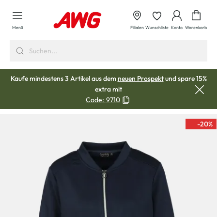
alt springen
Waren
Menü
Filialen
Wunschliste
Konto
Warenkorb
Kaufe mindestens 3 Artikel aus dem
neuen Prospekt
und spare 15%
extra mit
Code:
9710
-20
%