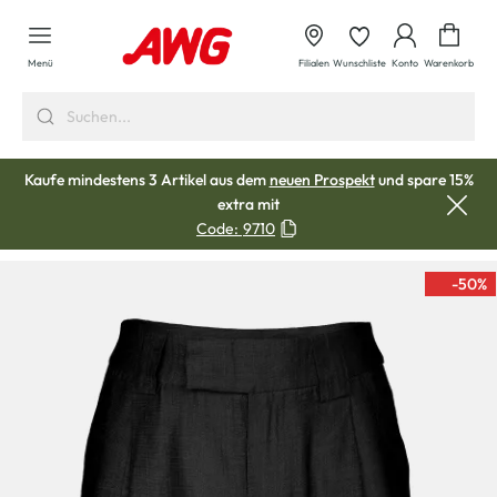
alt springen
Waren
Menü
Filialen
Wunschliste
Konto
Warenkorb
Kaufe mindestens 3 Artikel aus dem
neuen Prospekt
und spare 15%
extra mit
Code:
9710
-50
%