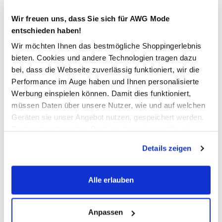
Wir freuen uns, dass Sie sich für AWG Mode
In den Warenkorb
entschieden haben!
Wir möchten Ihnen das bestmögliche Shoppingerlebnis
bieten. Cookies und andere Technologien tragen dazu
Schneller DHL Versand: in 1–3 Werktagen
bei, dass die Webseite zuverlässig funktioniert, wir die
Kostenfreie Rücksendung innerhalb 14 Tage
Performance im Auge haben und Ihnen personalisierte
Werbung einspielen können. Damit dies funktioniert,
Kostenlose Filiallieferung in Ihre Wunschfiliale
müssen Daten über unsere Nutzer, wie und auf welchen
Geräten sie unser Angebot nutzen, gespeichert werden.
Technisch notwendige Cookies, die zwingend für die
Zur Wunschliste hinzufügen
Bereitstellung der Funktionen der Webseite benötigt
Details zeigen
werden, werden bei der Nutzung der Webseite auf jeden
Fall gesetzt. Cookies von Drittanbietern für Analyse- oder
Damen Chino Bermuda
Trackingzwecke werden nur dann aktiviert, wenn Sie das
Alle erlauben
entsprechende "Häkchen" setzen und auf "Auswahl
erlauben" bzw. "Alle erlauben" klicken. Mehr dazu
schicke Chino-Bermuda von IX-O
(einschließlich der Möglichkeit, die Einwilligungserklärung
Anpassen
mit Reißverschluss und Haken zu schließen