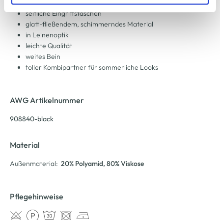
zu ändern oder zu widerrufen) erfahren Sie in unserem
mit Bundfalten
seitliche Eingriffstaschen
Cookie-Hinweis
bzw. der
Datenschutzerklärung
.
glatt-fließendem, schimmerndes Material
in Leinenoptik
leichte Qualität
weites Bein
toller Kombipartner für sommerliche Looks
AWG Artikelnummer
908840-black
Material
Außenmaterial:
20% Polyamid
, 80% Viskose
Pflegehinweise