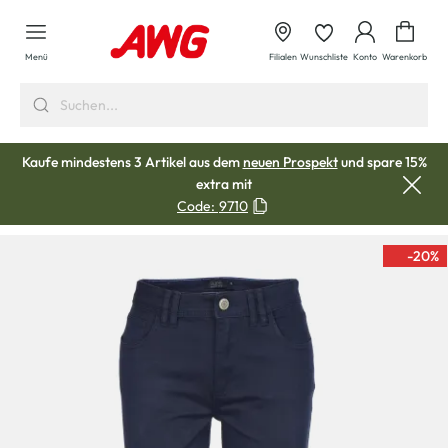
alt springen
Waren
Menü
Filialen
Wunschliste
Konto
Warenkorb
Kaufe mindestens 3 Artikel aus dem
neuen Prospekt
und spare 15%
extra mit
Code:
9710
-20
%