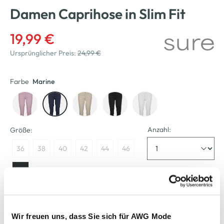
Damen Caprihose in Slim Fit
19,99 €
Ursprünglicher Preis:
24,99 €
Farbe
Marine
Anzahl:
Größe:
36
38
40
42
44
46
48
Verfügbar
Wir freuen uns, dass Sie sich für AWG Mode