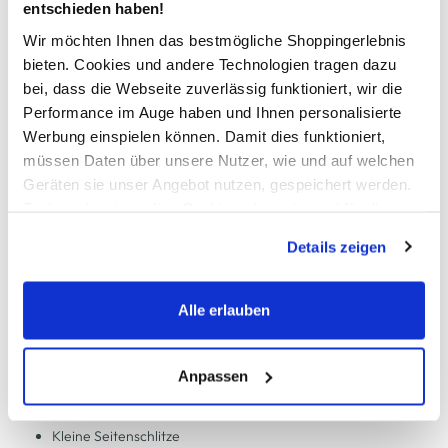
entschieden haben!
In den Warenkorb
Wir möchten Ihnen das bestmögliche Shoppingerlebnis
bieten. Cookies und andere Technologien tragen dazu
Schneller DHL Versand: in 1–3 Werktagen
bei, dass die Webseite zuverlässig funktioniert, wir die
Performance im Auge haben und Ihnen personalisierte
Kostenfreie Rücksendung innerhalb 14 Tage
Werbung einspielen können. Damit dies funktioniert,
Kostenlose Filiallieferung in Ihre Wunschfiliale
müssen Daten über unsere Nutzer, wie und auf welchen
Geräten sie unser Angebot nutzen, gespeichert werden.
Technisch notwendige Cookies, die zwingend für die
Zur Wunschliste hinzufügen
Bereitstellung der Funktionen der Webseite benötigt
Details zeigen
werden, werden bei der Nutzung der Webseite auf jeden
Fall gesetzt. Cookies von Drittanbietern für Analyse- oder
Trackingzwecke werden nur dann aktiviert, wenn Sie das
Alle erlauben
Damen Caprihose in Slim Fit
entsprechende "Häkchen" setzen und auf "Auswahl
erlauben" bzw. "Alle erlauben" klicken. Mehr dazu
Modische Hose von Sure
(einschließlich der Möglichkeit, die Einwilligungserklärung
Anpassen
Im 5 Pocket Style gehalten
zu ändern oder zu widerrufen) erfahren Sie in unserem
Weiches Material
Cookie-Hinweis
bzw. der
Datenschutzerklärung
.
Kleine Seitenschlitze