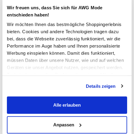
39,95 €
Wir freuen uns, dass Sie sich für AWG Mode
entschieden haben!
Wir möchten Ihnen das bestmögliche Shoppingerlebnis
Farbe
Blau
bieten. Cookies und andere Technologien tragen dazu
bei, dass die Webseite zuverlässig funktioniert, wir die
Performance im Auge haben und Ihnen personalisierte
Werbung einspielen können. Damit dies funktioniert,
Anzahl:
Größe:
müssen Daten über unsere Nutzer, wie und auf welchen
38
40
42
44
46
48
Geräten sie unser Angebot nutzen, gespeichert werden.
Technisch notwendige Cookies, die zwingend für die
Bereitstellung der Funktionen der Webseite benötigt
Verfügbar
Details zeigen
werden, werden bei der Nutzung der Webseite auf jeden
Fall gesetzt. Cookies von Drittanbietern für Analyse- oder
In den Warenkorb
Trackingzwecke werden nur dann aktiviert, wenn Sie das
Alle erlauben
entsprechende "Häkchen" setzen und auf "Auswahl
erlauben" bzw. "Alle erlauben" klicken. Mehr dazu
Schneller DHL Versand: in 1–3 Werktagen
(einschließlich der Möglichkeit, die Einwilligungserklärung
Anpassen
zu ändern oder zu widerrufen) erfahren Sie in unserem
Kostenfreie Rücksendung innerhalb 14 Tage