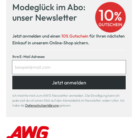
Modeglück im Abo:
unser Newsletter
Jetzt anmelden und einen
10% Gutschein
für Ihren nächsten
Einkauf in unserem Online-Shop sichern.
Ihre E-Mail Adresse:
Jetzt anmelden
Ich möchte mich zum AWG Newsletter anmelden. Die Einwilligung kann ich
jederzeit durch einen Klick auf den Abmeldelink im Newsletter widerrufen. Ich
habe die
Datenschutzerklärung
gelesen.