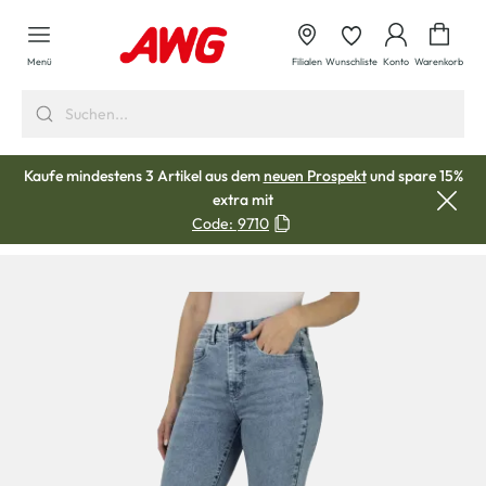
alt springen
Waren
Menü
Filialen
Wunschliste
Konto
Warenkorb
Kaufe mindestens 3 Artikel aus dem
neuen Prospekt
und spare 15%
extra mit
Code:
9710