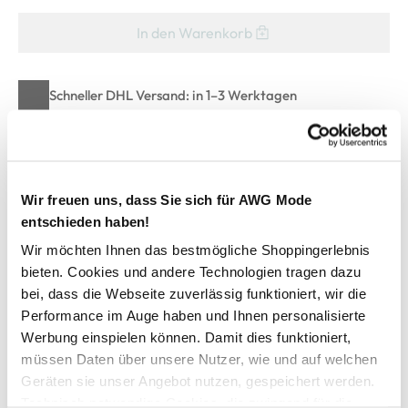
In den Warenkorb
Schneller DHL Versand: in 1–3 Werktagen
Kostenfreie Rücksendung innerhalb 14 Tage
Kostenlose Filiallieferung in Ihre Wunschfiliale
Wir freuen uns, dass Sie sich für AWG Mode
entschieden haben!
Zur Wunschliste hinzufügen
Wir möchten Ihnen das bestmögliche Shoppingerlebnis
bieten. Cookies und andere Technologien tragen dazu
bei, dass die Webseite zuverlässig funktioniert, wir die
Damen Capri Leggings im 2er Pack
Performance im Auge haben und Ihnen personalisierte
Werbung einspielen können. Damit dies funktioniert,
bequeme Capri Leggings im Doppelpack von Sure
müssen Daten über unsere Nutzer, wie und auf welchen
jeweils eine farbige und eine schwarze Leggings
Geräten sie unser Angebot nutzen, gespeichert werden.
mit elastischem Gummibund
Technisch notwendige Cookies, die zwingend für die