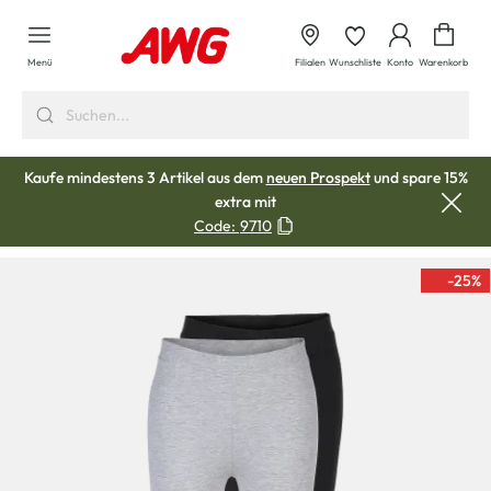
alt springen
Waren
Menü
Filialen
Wunschliste
Konto
Warenkorb
Kaufe mindestens 3 Artikel aus dem
neuen Prospekt
und spare 15%
extra mit
Code:
9710
-25
%