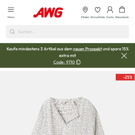
alt springen
Waren
Menü
Filialen
Wunschliste
Konto
Warenkorb
Kaufe mindestens 3 Artikel aus dem
neuen Prospekt
und spare 15%
extra mit
Code:
9710
-25
%