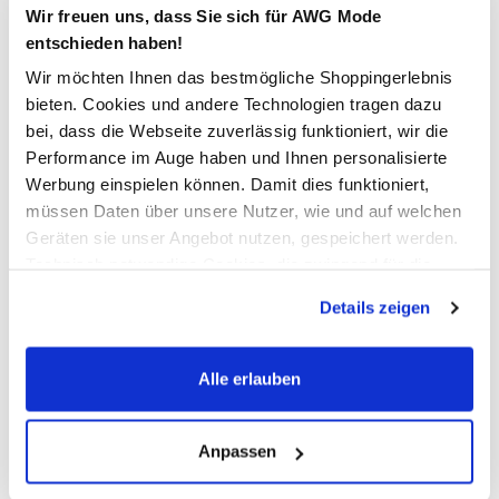
Wir freuen uns, dass Sie sich für AWG Mode
entschieden haben!
In den Warenkorb
Wir möchten Ihnen das bestmögliche Shoppingerlebnis
bieten. Cookies und andere Technologien tragen dazu
bei, dass die Webseite zuverlässig funktioniert, wir die
Schneller DHL Versand: in 1–3 Werktagen
Performance im Auge haben und Ihnen personalisierte
Kostenfreie Rücksendung innerhalb 14 Tage
Werbung einspielen können. Damit dies funktioniert,
müssen Daten über unsere Nutzer, wie und auf welchen
Kostenlose Filiallieferung in Ihre Wunschfiliale
Geräten sie unser Angebot nutzen, gespeichert werden.
Technisch notwendige Cookies, die zwingend für die
Bereitstellung der Funktionen der Webseite benötigt
Zur Wunschliste hinzufügen
Details zeigen
werden, werden bei der Nutzung der Webseite auf jeden
Fall gesetzt. Cookies von Drittanbietern für Analyse- oder
Trackingzwecke werden nur dann aktiviert, wenn Sie das
Alle erlauben
Damen Blusenshirt mit 7/8 Ärmeln
entsprechende "Häkchen" setzen und auf "Auswahl
erlauben" bzw. "Alle erlauben" klicken. Mehr dazu
(einschließlich der Möglichkeit, die Einwilligungserklärung
Anpassen
schickes Blusenshirt von Tom Tailor
zu ändern oder zu widerrufen) erfahren Sie in unserem
mit locker fallendem Schlitz am Ausschnitt