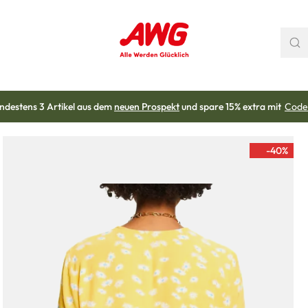
ndestens 3 Artikel aus dem
neuen Prospekt
und spare 15% extra mit
Code
-40
%