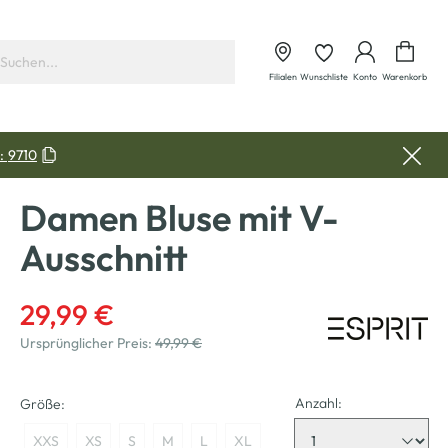
Waren
Filialen
Wunschliste
Konto
Warenkorb
:
9710
Damen Bluse mit V-
Ausschnitt
29,99 €
Ursprünglicher Preis:
49,99 €
Anzahl:
Größe:
XXS
XS
S
M
L
XL