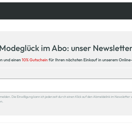
Kostenfreie Rücksendung
innerhalb 14 Tage
Modeglück im Abo: unser Newslette
en und einen
10% Gutschein
für Ihren nächsten Einkauf in unserem Online
den. Die Einwilligung kann ich jederzeit durch einen Klick auf den Abmeldelink im Newsletter 
en.