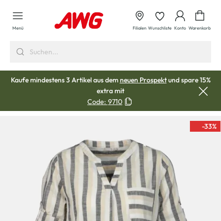
alt springen
Waren
Menü
Filialen
Wunschliste
Konto
Warenkorb
Kaufe mindestens 3 Artikel aus dem
neuen Prospekt
und spare 15%
extra mit
Code:
9710
-33
%