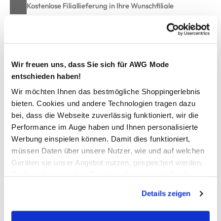
Kostenlose Filiallieferung in Ihre Wunschfiliale
Zur Wunschliste hinzufügen
Wir freuen uns, dass Sie sich für AWG Mode
entschieden haben!
Damen Bluse mit Streifen
Wir möchten Ihnen das bestmögliche Shoppingerlebnis
bieten. Cookies und andere Technologien tragen dazu
hübsche Streifenbluse von Sure
bei, dass die Webseite zuverlässig funktioniert, wir die
mit Serafino-Ausschnitt
Performance im Auge haben und Ihnen personalisierte
Tasche auf linker Brust
Werbung einspielen können. Damit dies funktioniert,
3/4 Ärmel, verstellbar mit Riegel und Knopf
müssen Daten über unsere Nutzer, wie und auf welchen
gerade, entspannte Passform
Geräten sie unser Angebot nutzen, gespeichert werden.
leichtes Material
Technisch notwendige Cookies, die zwingend für die
ein toller Kombipartner für heiße Sommertage
Bereitstellung der Funktionen der Webseite benötigt
Details zeigen
werden, werden bei der Nutzung der Webseite auf jeden
Fall gesetzt. Cookies von Drittanbietern für Analyse- oder
AWG Artikelnummer