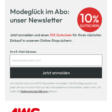
Modeglück im Abo:
unser Newsletter
Jetzt anmelden und einen
10% Gutschein
für Ihren nächsten
Einkauf in unserem Online-Shop sichern.
Ihre E-Mail Adresse:
Jetzt anmelden
Ich möchte mich zum AWG Newsletter anmelden. Die Einwilligung kann ich
jederzeit durch einen Klick auf den Abmeldelink im Newsletter widerrufen. Ich
habe die
Datenschutzerklärung
gelesen.