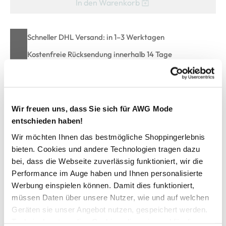
In den Warenkorb
Schneller DHL Versand: in 1–3 Werktagen
Kostenfreie Rücksendung innerhalb 14 Tage
Kostenlose Filiallieferung in Ihre Wunschfiliale
Wir freuen uns, dass Sie sich für AWG Mode
Zur Wunschliste hinzufügen
entschieden haben!
Wir möchten Ihnen das bestmögliche Shoppingerlebnis
bieten. Cookies und andere Technologien tragen dazu
Damen Bluse mit Carmen Ausschnitt
bei, dass die Webseite zuverlässig funktioniert, wir die
Performance im Auge haben und Ihnen personalisierte
Tolle Bluse mit zarten Streifen von Birkhahn Mode und
Werbung einspielen können. Damit dies funktioniert,
Tracht
müssen Daten über unsere Nutzer, wie und auf welchen
Mit angesagtem Carmen-Ausschnitt
Geräten sie unser Angebot nutzen, gespeichert werden.
Kurze Ärmel mit breitem Bindeband
Technisch notwendige Cookies, die zwingend für die
Effektvolle Blumenstickerei vorn und hinten