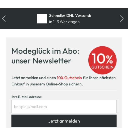
Schneller DHL Versand:
in 1–3 Werktagen
Kostenfreie Rücksendung
innerhalb 14 Tage
Modeglück im Abo:
Kostenlose Filiallieferung
unser Newsletter
in Ihre Wunschfiliale
Jetzt anmelden und einen
10% Gutschein
für Ihren nächsten
Einkauf in unserem Online-Shop sichern.
Ihre E-Mail Adresse:
Jetzt anmelden