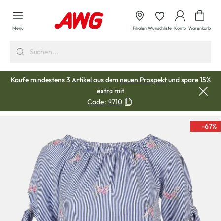
alt springen
Waren
Menü
Filialen
Wunschliste
Konto
Warenkorb
Kaufe mindestens 3 Artikel aus dem
neuen Prospekt
und spare 15%
extra mit
Code:
9710
-67
%