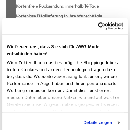
Kostenfreie Rücksendung innerhalb 14 Tage
Kostenlose Filiallieferung in Ihre Wunschfiliale
Zur Wunschliste hinzufügen
Wir freuen uns, dass Sie sich für AWG Mode
entschieden haben!
Wir möchten Ihnen das bestmögliche Shoppingerlebnis
Damen Bluse im Streifenlook
bieten. Cookies und andere Technologien tragen dazu
bei, dass die Webseite zuverlässig funktioniert, wir die
hübsche Bluse von Lisa Tossa
Performance im Auge haben und Ihnen personalisierte
im zeitlosen Streifenlook
Werbung einspielen können. Damit dies funktioniert,
mit aufgesetzter Brusttasche
müssen Daten über unsere Nutzer, wie und auf welchen
lässig, lockere Passform
Geräten sie unser Angebot nutzen, gespeichert werden.
seitlich geschlitzt
für Ihren unkomplizierten Freizeitlook
Technisch notwendige Cookies, die zwingend für die
Bereitstellung der Funktionen der Webseite benötigt
Details zeigen
werden, werden bei der Nutzung der Webseite auf jeden