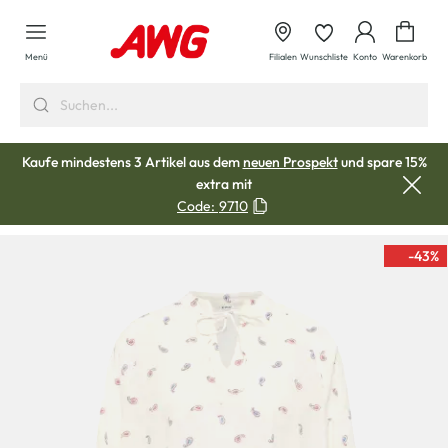
alt springen
Waren
Menü
Filialen
Wunschliste
Konto
Warenkorb
Kaufe mindestens 3 Artikel aus dem
neuen Prospekt
und spare 15%
extra mit
Code:
9710
-43
%