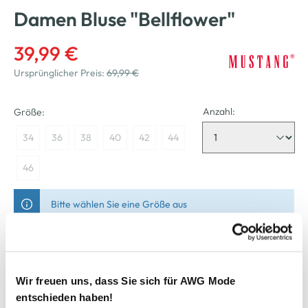
Damen Bluse "Bellflower"
39,99 €
Ursprünglicher Preis:
69,99 €
Anzahl:
Größe:
34
36
38
40
42
44
46
Bitte wählen Sie eine Größe aus
Nicht mehr für den Versand verfügbar
Wir freuen uns, dass Sie sich für AWG Mode
In den Warenkorb
entschieden haben!