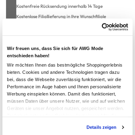
Kostenfreie Rücksendung innerhalb 14 Tage
Kostenlose Filiallieferung in Ihre Wunschfiliale
Zur Wunschliste hinzufügen
Wir freuen uns, dass Sie sich für AWG Mode
entschieden haben!
Wir möchten Ihnen das bestmögliche Shoppingerlebnis
Damen Blouson im Materialmix
bieten. Cookies und andere Technologien tragen dazu
bei, dass die Webseite zuverlässig funktioniert, wir die
Hübscher Jerseyblouson von Lisa Tossa
Performance im Auge haben und Ihnen personalisierte
Angesetzte Kapuze aus Nylonmaterial mit Bändeln
Werbung einspielen können. Damit dies funktioniert,
Mit Reißverschluss zu schließen
müssen Daten über unsere Nutzer, wie und auf welchen
Zwei Eingrifftaschen
Geräten sie unser Angebot nutzen, gespeichert werden.
Raffung am Bund im Rücken
Ein toller Allrounder für Ihre Freizeit
Technisch notwendige Cookies, die zwingend für die
Bereitstellung der Funktionen der Webseite benötigt
Details zeigen
werden, werden bei der Nutzung der Webseite auf jeden