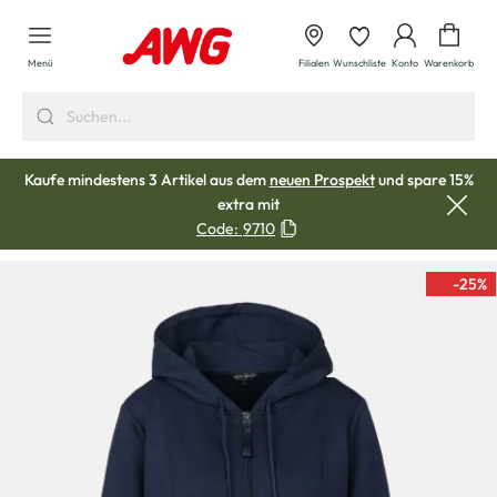
alt springen
Waren
Menü
Filialen
Wunschliste
Konto
Warenkorb
Kaufe mindestens 3 Artikel aus dem
neuen Prospekt
und spare 15%
extra mit
Code:
9710
-25
%