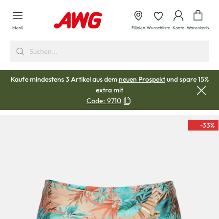
alt springen
Waren
Menü
Filialen
Wunschliste
Konto
Warenkorb
Kaufe mindestens 3 Artikel aus dem
neuen Prospekt
und spare 15%
extra mit
Code:
9710
-33
%