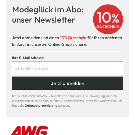
Modeglück im Abo:
unser Newsletter
Jetzt anmelden und einen
10% Gutschein
für Ihren nächsten
Einkauf in unserem Online-Shop sichern.
Ihre E-Mail Adresse:
Jetzt anmelden
Ich möchte mich zum AWG Newsletter anmelden. Die Einwilligung kann ich
jederzeit durch einen Klick auf den Abmeldelink im Newsletter widerrufen. Ich
habe die
Datenschutzerklärung
gelesen.