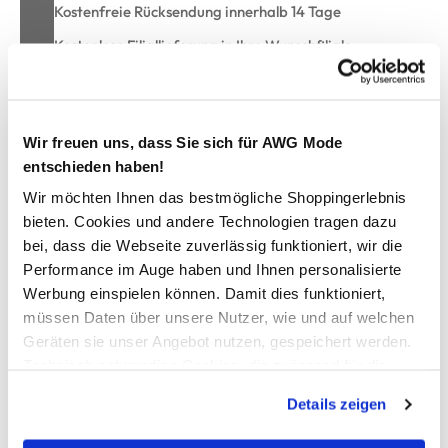
Kostenfreie Rücksendung innerhalb 14 Tage
Kostenlose Filiallieferung in Ihre Wunschfiliale
Zur Wunschliste hinzufügen
Wir freuen uns, dass Sie sich für AWG Mode
entschieden haben!
Wir möchten Ihnen das bestmögliche Shoppingerlebnis
Damen Bikinihose mit Blätterprint
bieten. Cookies und andere Technologien tragen dazu
bei, dass die Webseite zuverlässig funktioniert, wir die
hübsche Bikinihose von Grinario Sports
Performance im Auge haben und Ihnen personalisierte
in Panti-Form gehalten
Werbung einspielen können. Damit dies funktioniert,
Blätterprint allover
müssen Daten über unsere Nutzer, wie und auf welchen
passende Oberteile im Shop
Geräten sie unser Angebot nutzen, gespeichert werden.
Mixen und Matchen Sie nach Lust und Laune
Technisch notwendige Cookies, die zwingend für die
Bereitstellung der Funktionen der Webseite benötigt
Details zeigen
werden, werden bei der Nutzung der Webseite auf jeden
AWG Artikelnummer
Fall gesetzt. Cookies von Drittanbietern für Analyse- oder