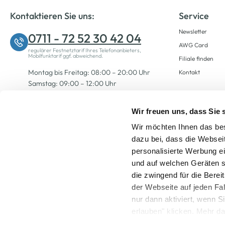
Kontaktieren Sie uns:
Service
Newsletter
0711 - 72 52 30 42 04
AWG Card
regulärer Festnetztarif Ihres Telefonanbieters,
Mobilfunktarif ggf. abweichend.
Filiale finden
Montag bis Freitag: 08:00 – 20:00 Uhr
Kontakt
Samstag: 09:00 – 12:00 Uhr
Wir freuen uns, dass Sie
Zum Kontaktformular
Wir möchten Ihnen das bes
dazu bei, dass die Websei
personalisierte Werbung e
und auf welchen Geräten s
die zwingend für die Berei
der Webseite auf jeden Fa
nur dann aktiviert, wenn 
Alle Preise inkl. ge
erlauben" klicken. Mehr da
widerrufen) erfahren Sie 