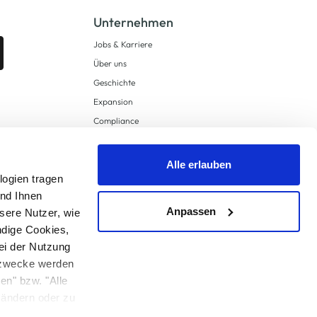
Unternehmen
Jobs & Karriere
Über uns
Geschichte
Expansion
Compliance
Lieferkettensorgfaltspflichten
Supply Chain Due Diligence
Alle erlauben
logien tragen
Barrierefreiheit
und Ihnen
Anpassen
sere Nutzer, wie
ndige Cookies,
ei der Nutzung
ngzwecke werden
en" bzw. "Alle
 anders angegeben.
u ändern oder zu