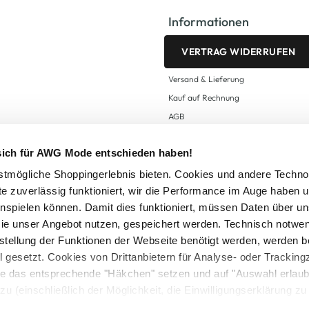
Informationen
VERTRAG WIDERRUFEN
Versand & Lieferung
Kauf auf Rechnung
AGB
Impressum
 sich für AWG Mode entschieden haben!
Zahlungsarten
Datenschutz
tmögliche Shoppingerlebnis bieten. Cookies und andere Techno
te zuverlässig funktioniert, wir die Performance im Auge haben 
AWG CARD Teilnahmebedingungen
inspielen können. Damit dies funktioniert, müssen Daten über un
ie unser Angebot nutzen, gespeichert werden. Technisch notwe
tstellung der Funktionen der Webseite benötigt werden, werden b
ll gesetzt. Cookies von Drittanbietern für Analyse- oder Tracki
Sie das entsprechende "Häkchen" setzen und auf "Auswahl erlaub
setzl. Mehrwertsteuer zzgl.
Versandkosten
und ggf. Nachnahmegebühren, wenn nicht
zu (einschließlich der Möglichkeit, die Einwilligungserklärung z
Logout
in unserem
Cookie-Hinweis
bzw. der
Datenschutzerklärung
.