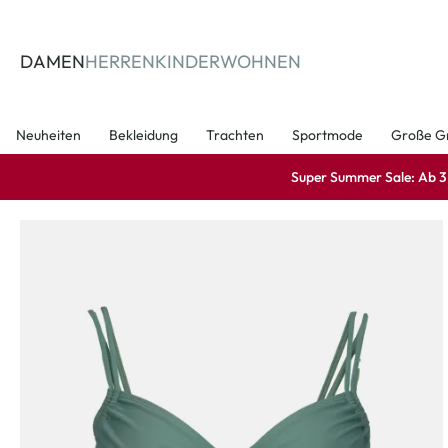
springen
Zur Hauptnavigation springen
DAMEN
HERREN
KINDER
WOHNEN
Neuheiten
Bekleidung
Trachten
Sportmode
Große G
Super Summer Sale: Ab 3 A