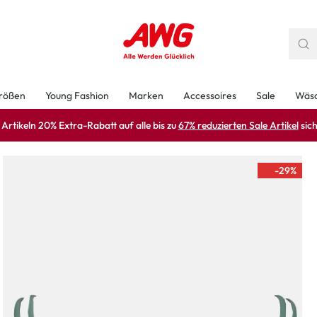
rößen
Young Fashion
Marken
Accessoires
Sale
Wäs
rtikeln 20% Extra-Rabatt auf alle bis zu
67% reduzierten Sale Artikel
sich
-29
%