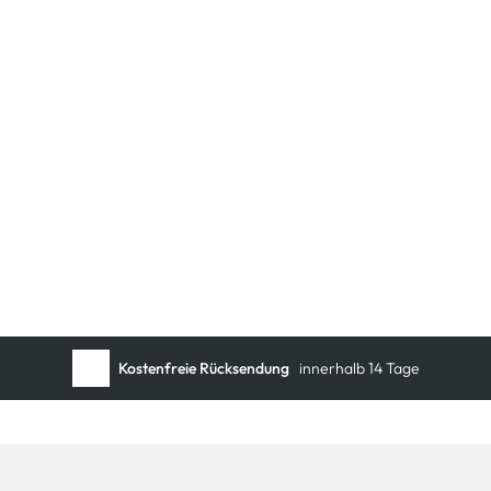
Schneller DHL Versand:
in 1–3 Werktagen
Kostenfreie Rücksendung
innerhalb 14 Tage
Kostenlose Filiallieferung
in Ihre Wunschfiliale