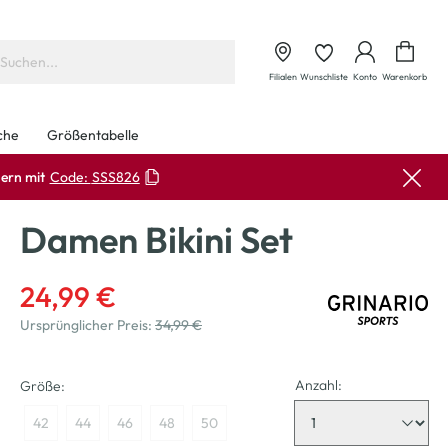
Waren
Filialen
Wunschliste
Konto
Warenkorb
che
Größentabelle
ern mit
Code:
SSS826
Damen Bikini Set
24,99 €
Ursprünglicher Preis:
34,99 €
Anzahl:
Größe:
42
44
46
48
50