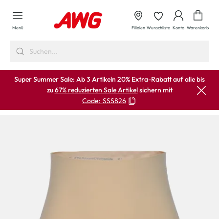
alt springen
Waren
Menü
Filialen
Wunschliste
Konto
Warenkorb
Super Summer Sale: Ab 3 Artikeln 20% Extra-Rabatt auf alle bis
zu
67% reduzierten Sale Artikel
sichern mit
Code:
SSS826