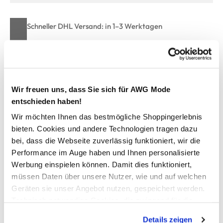
Schneller DHL Versand: in 1–3 Werktagen
Kostenfreie Rücksendung innerhalb 14 Tage
Kostenlose Filiallieferung in Ihre Wunschfiliale
Wir freuen uns, dass Sie sich für AWG Mode
Zur Wunschliste hinzufügen
entschieden haben!
Wir möchten Ihnen das bestmögliche Shoppingerlebnis
bieten. Cookies und andere Technologien tragen dazu
bei, dass die Webseite zuverlässig funktioniert, wir die
Damen Bauchweg Formslip ohne Nähte
Performance im Auge haben und Ihnen personalisierte
Werbung einspielen können. Damit dies funktioniert,
bequemer Formslip von Sure
müssen Daten über unsere Nutzer, wie und auf welchen
sehr breiter Gummibund
Geräten sie unser Angebot nutzen, gespeichert werden.
dadurch wird der Bauch fest gestrafft
Technisch notwendige Cookies, die zwingend für die
dennoch angenehme, elastische Qualität
Bereitstellung der Funktionen der Webseite benötigt
ein wirklicher Figurschmeichler
Details zeigen