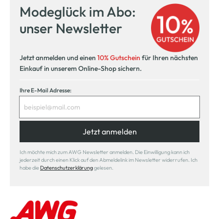
Modeglück im Abo:
unser Newsletter
Jetzt anmelden und einen
10% Gutschein
für Ihren nächsten
Einkauf in unserem Online-Shop sichern.
Ihre E-Mail Adresse:
Jetzt anmelden
Ich möchte mich zum AWG Newsletter anmelden. Die Einwilligung kann ich
jederzeit durch einen Klick auf den Abmeldelink im Newsletter widerrufen. Ich
habe die
Datenschutzerklärung
gelesen.