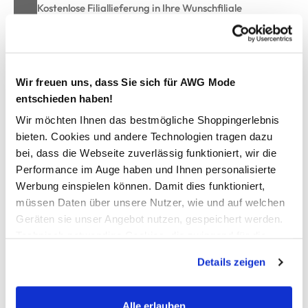
Kostenlose Filiallieferung in Ihre Wunschfiliale
Zur Wunschliste hinzufügen
Wir freuen uns, dass Sie sich für AWG Mode
entschieden haben!
Wir möchten Ihnen das bestmögliche Shoppingerlebnis
Damen Basic Pullover
bieten. Cookies und andere Technologien tragen dazu
bei, dass die Webseite zuverlässig funktioniert, wir die
hübscher Strickpullover von Sure
Performance im Auge haben und Ihnen personalisierte
aufgerollter Rundhals-Ausschnitt
Werbung einspielen können. Damit dies funktioniert,
Armabschluss und Saum ebenfalls aufgerollt
müssen Daten über unsere Nutzer, wie und auf welchen
gerade, entspannte Passform
trageangenehmes Material
Geräten sie unser Angebot nutzen, gespeichert werden.
ein tolles Teil für viele Gelegenheiten
Technisch notwendige Cookies, die zwingend für die
Bereitstellung der Funktionen der Webseite benötigt
Details zeigen
werden, werden bei der Nutzung der Webseite auf jeden
AWG Artikelnummer
Fall gesetzt. Cookies von Drittanbietern für Analyse- oder
Trackingzwecke werden nur dann aktiviert, wenn Sie das
905156-blau
Alle erlauben