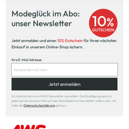
Modeglück im Abo:
unser Newsletter
Jetzt anmelden und einen
10% Gutschein
für Ihren nächsten
Einkauf in unserem Online-Shop sichern.
Ihre E-Mail Adresse:
Jetzt anmelden
Ich möchte mich zum AWG Newsletter anmelden. Die Einwilligung kann ich
jederzeit durch einen Klick auf den Abmeldelink im Newsletter widerrufen. Ich
habe die
Datenschutzerklärung
gelesen.