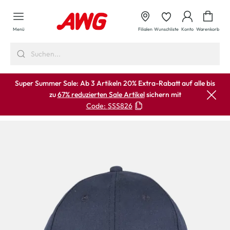
alt springen
Waren
Menü
Filialen
Wunschliste
Konto
Warenkorb
Super Summer Sale: Ab 3 Artikeln 20% Extra-Rabatt auf alle bis
zu
67% reduzierten Sale Artikel
sichern mit
Code:
SSS826