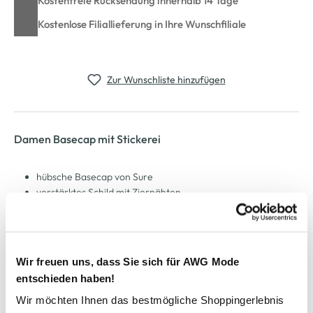
Kostenfreie Rücksendung innerhalb 14 Tage
Kostenlose Filiallieferung in Ihre Wunschfiliale
Zur Wunschliste hinzufügen
Damen Basecap mit Stickerei
hübsche Basecap von Sure
verstärktes Schild mit Ziernähten
umstickte Löcher zur Luftzufuhr
süße Herz-Stickerei seitlich
hinten verstellbar mit Lasche
ein tolles Accessoire das gute Laune macht
Wir freuen uns, dass Sie sich für AWG Mode
entschieden haben!
AWG Artikelnummer
Wir möchten Ihnen das bestmögliche Shoppingerlebnis