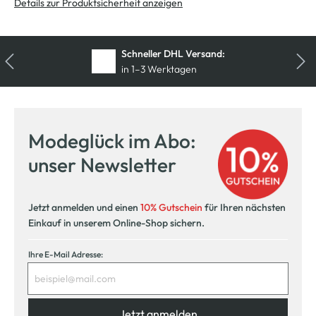
Details zur Produktsicherheit anzeigen
Schneller DHL Versand:
in 1–3 Werktagen
Kostenfreie Rücksendung
innerhalb 14 Tage
Modeglück im Abo:
Kostenlose Filiallieferung
unser Newsletter
in Ihre Wunschfiliale
Jetzt anmelden und einen
10% Gutschein
für Ihren nächsten
Einkauf in unserem Online-Shop sichern.
Ihre E-Mail Adresse:
Jetzt anmelden