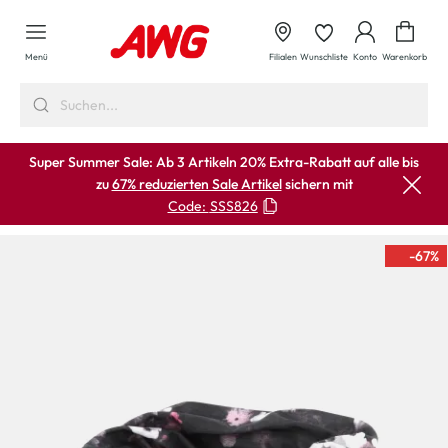
alt springen
Waren
Menü
Filialen
Wunschliste
Konto
Warenkorb
Super Summer Sale: Ab 3 Artikeln 20% Extra-Rabatt auf alle bis
zu
67% reduzierten Sale Artikel
sichern mit
Code:
SSS826
-67
%