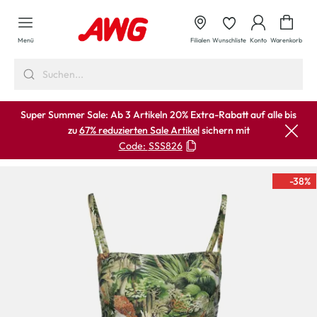
alt springen
Waren
Menü
Filialen
Wunschliste
Konto
Warenkorb
Super Summer Sale: Ab 3 Artikeln 20% Extra-Rabatt auf alle bis
zu
67% reduzierten Sale Artikel
sichern mit
Code:
SSS826
-38
%