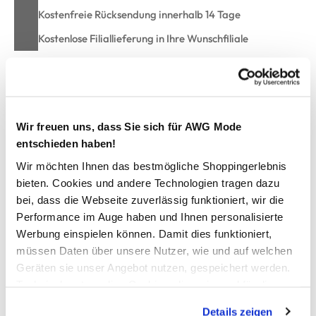
Kostenfreie Rücksendung innerhalb 14 Tage
Kostenlose Filiallieferung in Ihre Wunschfiliale
Zur Wunschliste hinzufügen
Wir freuen uns, dass Sie sich für AWG Mode
entschieden haben!
Damen Badeanzug Jungle
Wir möchten Ihnen das bestmögliche Shoppingerlebnis
bieten. Cookies und andere Technologien tragen dazu
Hübscher Badeanzug von Grinario Sports
bei, dass die Webseite zuverlässig funktioniert, wir die
Schmale, verstellbare Träger
Performance im Auge haben und Ihnen personalisierte
Mit fest eingearbeiteten Pads im Brustbereich
Werbung einspielen können. Damit dies funktioniert,
Unterbrustgummi für guten Halt
müssen Daten über unsere Nutzer, wie und auf welchen
Tiefer Rückenausschnitt
Geräten sie unser Angebot nutzen, gespeichert werden.
Am Beinausschnitt mit Tunnelzug und Bindeband
Technisch notwendige Cookies, die zwingend für die
Im Schritt gefüttert
Ein echter Hingucker für Pool und Strand
Bereitstellung der Funktionen der Webseite benötigt
Details zeigen