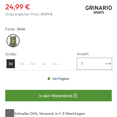
24,99 €
Ursprünglicher Preis:
39,99 €
Farbe
Grün
Anzahl:
Größe:
36
38
40
42
44
Verfügbar
In den Warenkorb
Schneller DHL Versand: in 1–3 Werktagen