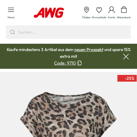
alt springen
Waren
Menü
Filialen
Wunschliste
Konto
Warenkorb
Kaufe mindestens 3 Artikel aus dem
neuen Prospekt
und spare 15%
extra mit
Code:
9710
-25
%