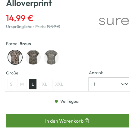
Alloverprint
14,99 €
Ursprünglicher Preis:
19,99 €
Farbe
Braun
Anzahl:
Größe:
S
M
L
XL
XXL
Verfügbar
In den Warenkorb