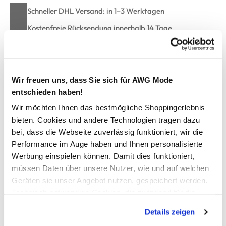
Schneller DHL Versand: in 1–3 Werktagen
Kostenfreie Rücksendung innerhalb 14 Tage
Kostenlose Filiallieferung in Ihre Wunschfiliale
Wir freuen uns, dass Sie sich für AWG Mode
Zur Wunschliste hinzufügen
entschieden haben!
Wir möchten Ihnen das bestmögliche Shoppingerlebnis
bieten. Cookies und andere Technologien tragen dazu
Damen Ausbrenner Shirt mit Alloverprint
bei, dass die Webseite zuverlässig funktioniert, wir die
Performance im Auge haben und Ihnen personalisierte
Legeres Ausbrenner-Shirt mit Motiv von Sure
Werbung einspielen können. Damit dies funktioniert,
Runder Ausschnitt
müssen Daten über unsere Nutzer, wie und auf welchen
Überschnittene Ärmel mit Aufschlag
Geräten sie unser Angebot nutzen, gespeichert werden.
Mit Alloverprint
Technisch notwendige Cookies, die zwingend für die
Leichte Qualität
Bereitstellung der Funktionen der Webseite benötigt
Perfekt für Ihren unkomplizierten Look
Details zeigen
werden, werden bei der Nutzung der Webseite auf jeden