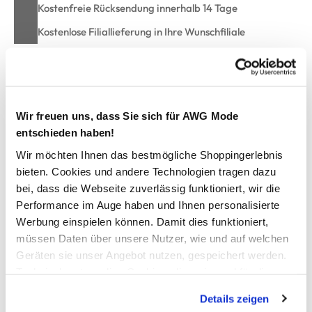
Kostenfreie Rücksendung innerhalb 14 Tage
Kostenlose Filiallieferung in Ihre Wunschfiliale
Zur Wunschliste hinzufügen
Wir freuen uns, dass Sie sich für AWG Mode
entschieden haben!
Damen Achseltop mit auffälligem Frontprint
Wir möchten Ihnen das bestmögliche Shoppingerlebnis
bieten. Cookies und andere Technologien tragen dazu
modisches Achseltop von Sure
bei, dass die Webseite zuverlässig funktioniert, wir die
runder, eingefasster Ausschnitt
Performance im Auge haben und Ihnen personalisierte
ebenso eingefasster Ärmelausschnitt
Werbung einspielen können. Damit dies funktioniert,
auffälliger Frontprint mit Glitzersteinchen und Golddetails
müssen Daten über unsere Nutzer, wie und auf welchen
weiche, anschmiegsame Qualität
Geräten sie unser Angebot nutzen, gespeichert werden.
gerader Schnitt
Technisch notwendige Cookies, die zwingend für die
ein tolles Top für stylische Sommeroutfits
Bereitstellung der Funktionen der Webseite benötigt
Details zeigen
werden, werden bei der Nutzung der Webseite auf jeden