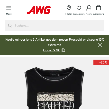
alt springen
Waren
Menü
Filialen
Wunschliste
Konto
Warenkorb
Kaufe mindestens 3 Artikel aus dem
neuen Prospekt
und spare 15%
extra mit
Code:
9710
-25
%