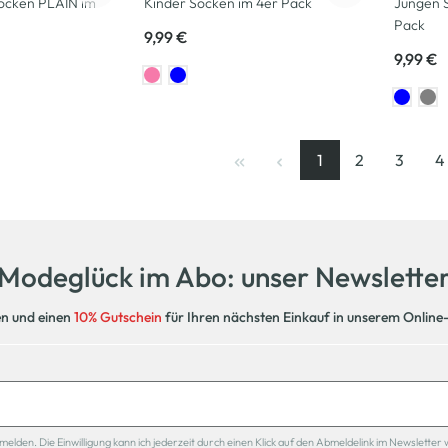
ocken PLAIN im
Kinder Socken im 4er Pack
Jungen 
Pack
9,99 €
9,99 €
1
2
3
4
Seite
, aktuelle Seite
Seite
Seite
S
Modeglück im Abo: unser Newslette
en und einen
10% Gutschein
für Ihren nächsten Einkauf in unserem Online
den. Die Einwilligung kann ich jederzeit durch einen Klick auf den Abmeldelink im Newsletter 