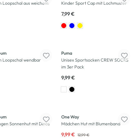
 Loopschal aus weichem
Kinder Sport Cap mit Lochmuster
7,99 €
Gum
Puma
 Loopschal wendbar
Unisex Sportsocken CREW SOCKS
im 3er Pack
9,99 €
-23
%
Gum
One Way
ngen Sonnenhut mit Dinos
Mädchen Hut mit Blumenband
9,99 €
12,99 €