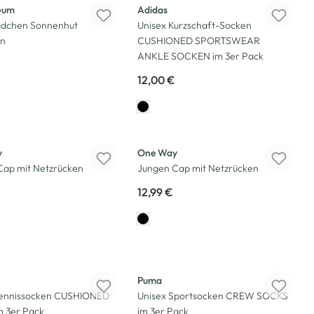
Gum
Adidas
dchen Sonnenhut
Unisex Kurzschaft-Socken
en
CUSHIONED SPORTSWEAR
ANKLE SOCKEN im 3er Pack
12,00 €
y
One Way
Cap mit Netzrücken
Jungen Cap mit Netzrücken
12,99 €
Puma
Tennissocken CUSHIONED
Unisex Sportsocken CREW SOCKS
 3er Pack
im 3er Pack