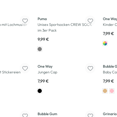
Puma
One Wa
p mit Lochmuster
Unisex Sportsocken CREW SOCK
Kinder C
im 3er Pack
7,99 €
9,99 €
One Way
Bubble 
 Stickereien
Jungen Cap
Baby Ca
7,99 €
7,99 €
Bubble Gum
Grinario