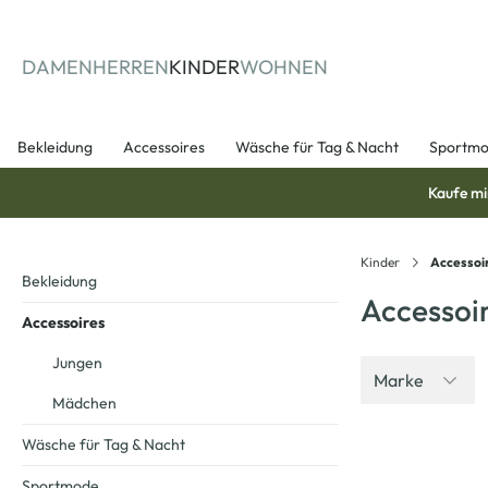
springen
Zur Hauptnavigation springen
DAMEN
HERREN
KINDER
WOHNEN
Bekleidung
Accessoires
Wäsche für Tag & Nacht
Sportm
Kaufe mi
Kinder
Accessoi
Bekleidung
Accessoi
Accessoires
Jungen
Marke
Mädchen
Wäsche für Tag & Nacht
-33
%
Sportmode