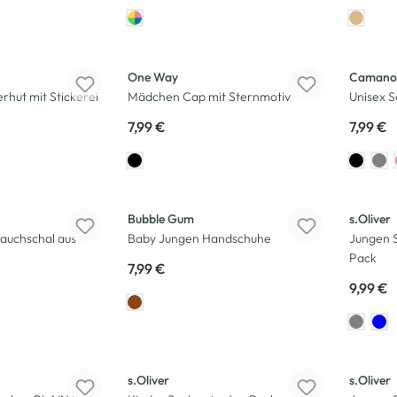
One Way
Camano
ut mit Stickerei
Mädchen Cap mit Sternmotiv
Unisex S
7,99 €
7,99 €
Bubble Gum
s.Oliver
auchschal aus
Baby Jungen Handschuhe
Jungen 
Pack
7,99 €
9,99 €
s.Oliver
s.Oliver