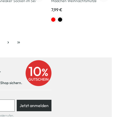
Sneaker Socken im 5er
Mädchen Weihnachtsmütze
7,99 €
eite
r
-Shop sichern.
Jetzt anmelden
widerrufen.