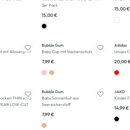
3er Pack
15,00 €
15,00 €
Bubble Gum
Adidas
 mit Alloverprint
Baby Cap mit Nackenschutz
Unisex
7,99 €
20,00 
Bubble Gum
JAKO
 Socken THIN AND
Baby Sonnenhut aus
Kinder 
WEAR LOW-CUT
Seersuckerstoff
14,99 €
7,99 €