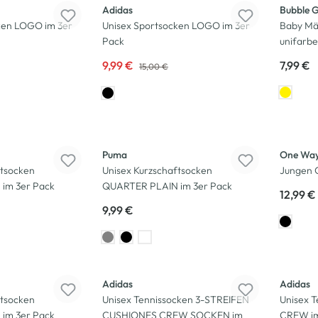
Adidas
Bubble 
ken LOGO im 3er
Unisex Sportsocken LOGO im 3er
Baby Mä
Pack
unifarb
9,99 €
7,99 €
15,00 €
Puma
One Wa
ftsocken
Unisex Kurzschaftsocken
Jungen 
im 3er Pack
QUARTER PLAIN im 3er Pack
12,99 €
9,99 €
Adidas
Adidas
ftsocken
Unisex Tennissocken 3-STREIFEN
Unisex 
im 3er Pack
CUSHIONES CREW SOCKEN im
CREW im