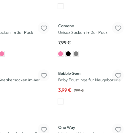
Camano
ocken im 3er Pack
Unisex Socken im 3er Pack
7,99 €
-50
%
Bubble Gum
Sneakersocken im 4er
Baby Fäustlinge für Neugeborene
3,99 €
7,99 €
One Way