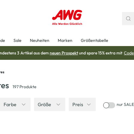
ode
Sale
Neuheiten
Marken
Größentabelle
ndestens 3 Artikel aus dem
neuen Prospekt
und spare 15% extra mit
Code
res
res
197
Produkte
Farbe
Größe
Preis
nur SALE
-33
%