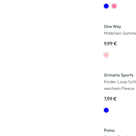
One Way
Mädchen Sommerh
9,99 €
Grinario Sports
Kinder Loop Schl
weichem Fleece
7,99 €
Puma