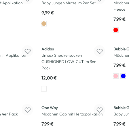
 Applikation
Baby Jungen Mütze im 2er Set
Mädchen
Fleece
9,99 €
7,99 €
Adidas
Bubble 
it Applikation
Unisex Sneakersocken
Mädchen
CUSHIONED LOW-CUT im 3er
7,99 €
Pack
12,00 €
One Way
Bubble 
m 4er Pack
Mädchen Cap mit Herzapplikation
Baby Ju
7,99 €
7,99 €