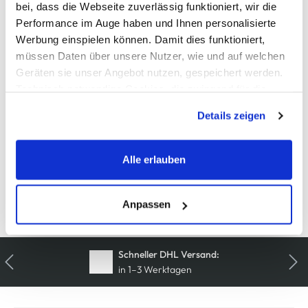
bei, dass die Webseite zuverlässig funktioniert, wir die
908274-bebl
Performance im Auge haben und Ihnen personalisierte
Werbung einspielen können. Damit dies funktioniert,
Material
müssen Daten über unsere Nutzer, wie und auf welchen
Geräten sie unser Angebot nutzen, gespeichert werden.
Außenmaterial:
100% Baumwolle
Technisch notwendige Cookies, die zwingend für die
Bereitstellung der Funktionen der Webseite benötigt
Details zeigen
Pflegehinweise
werden, werden bei der Nutzung der Webseite auf jeden
Fall gesetzt. Cookies von Drittanbietern für Analyse- oder
Trackingzwecke werden nur dann aktiviert, wenn Sie das
Alle erlauben
entsprechende "Häkchen" setzen und auf "Auswahl
erlauben" bzw. "Alle erlauben" klicken. Mehr dazu
(einschließlich der Möglichkeit, die Einwilligungserklärung
Anpassen
Details zur Produktsicherheit anzeigen
zu ändern oder zu widerrufen) erfahren Sie in unserem
Cookie-Hinweis
bzw. der
Datenschutzerklärung
.
Kostenfreie Rücksendung
innerhalb 14 Tage