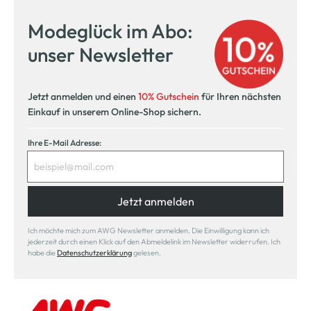
Modeglück im Abo:
unser Newsletter
Jetzt anmelden und einen
10% Gutschein
für Ihren nächsten
Einkauf in unserem Online-Shop sichern.
Ihre E-Mail Adresse:
Jetzt anmelden
Ich möchte mich zum AWG Newsletter anmelden. Die Einwilligung kann ich
jederzeit durch einen Klick auf den Abmeldelink im Newsletter widerrufen. Ich
habe die
Datenschutzerklärung
gelesen.