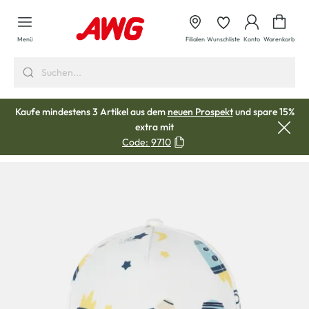
alt springen
Waren
Menü
Filialen
Wunschliste
Konto
Warenkorb
Kaufe mindestens 3 Artikel aus dem
neuen Prospekt
und spare 15%
extra mit
Code:
9710