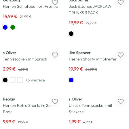
Götzburg
Jack Jones
Herren Schlafoberteil, Frottee
Jack & Jones JACFLAW
TRUNKS 3 PACK
14,99 €
24,99 €
19,99 €
29,99 €
-40
%
-20
%
s.Oliver
Jim Spencer
Tennissocken mit Spruch
Herren Shorty mit Streifen
2,99 €
19,99 €
4,99 €
24,99 €
+3 weitere
-50
%
-60
%
Replay
s.Oliver
Herren Retro Shorts im 2er
Unisex Tennissocken mit
Pack
Stickerei
9,99 €
1,99 €
19,99 €
4,99 €