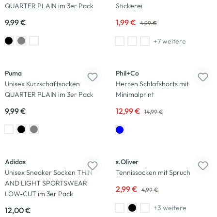
QUARTER PLAIN im 3er Pack
Stickerei
9,99 €
1,99 €
4,99 €
+7 weitere
-13
%
Puma
Phil+Co
Unisex Kurzschaftsocken
Herren Schlafshorts mit
QUARTER PLAIN im 3er Pack
Minimalprint
9,99 €
12,99 €
14,99 €
-40
%
Adidas
s.Oliver
Unisex Sneaker Socken THIN
Tennissocken mit Spruch
AND LIGHT SPORTSWEAR
2,99 €
4,99 €
LOW-CUT im 3er Pack
+3 weitere
12,00 €