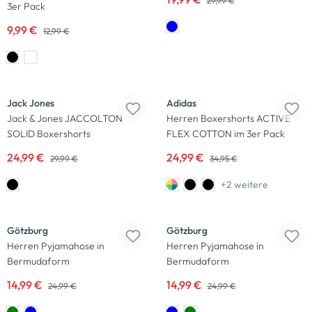
29,99 €
3er Pack
9,99 €
12,99 €
-17
%
-29
%
Jack Jones
Adidas
Jack & Jones JACCOLTON
Herren Boxershorts ACTIVE
SOLID Boxershorts
FLEX COTTON im 3er Pack
24,99 €
24,99 €
29,99 €
34,95 €
+2 weitere
-40
%
-40
%
Götzburg
Götzburg
Herren Pyjamahose in
Herren Pyjamahose in
Bermudaform
Bermudaform
14,99 €
14,99 €
24,99 €
24,99 €