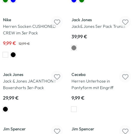
-23
%
Nike
Jack Jones
Herren Socken CUSHIONED
Jack& Jones 5er Pack Trunks
CREW im 3er Pack
39,99 €
9,99 €
12,99 €
Jack Jones
Ceceba
Jack & Jones JACANTHONY
Herren Unterhose in
Boxershorts 3er-Pack
Pantyform mit Eingriff
29,99 €
9,99 €
-13
%
Jim Spencer
Jim Spencer