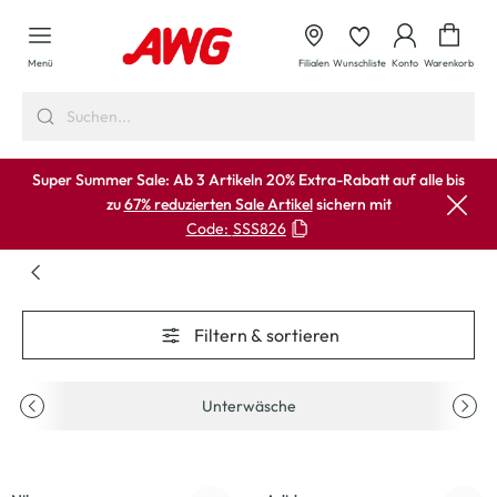
alt springen
Waren
Menü
Filialen
Wunschliste
Konto
Warenkorb
Super Summer Sale: Ab 3 Artikeln 20% Extra-Rabatt auf alle bis
zu
67% reduzierten Sale Artikel
sichern mit
Code:
SSS826
Filtern & sortieren
Unterwäsche
-23
%
-33
%