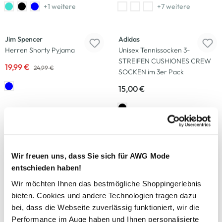
+1 weitere
+7 weitere
-20
%
Jim Spencer
Adidas
Herren Shorty Pyjama
Unisex Tennissocken 3-
STREIFEN CUSHIONES CREW
19,99 €
24,99 €
SOCKEN im 3er Pack
15,00 €
-20
%
Adidas
Jim Spencer
Unisex Tennissocken
Herren Shorty
Wir freuen uns, dass Sie sich für AWG Mode
CUSHIONED CREW im 3er Pack
19,99 €
entschieden haben!
24,99 €
15,00 €
Wir möchten Ihnen das bestmögliche Shoppingerlebnis
bieten. Cookies und andere Technologien tragen dazu
bei, dass die Webseite zuverlässig funktioniert, wir die
Performance im Auge haben und Ihnen personalisierte