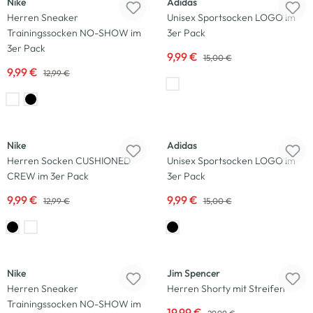
Nike
Adidas
Herren Sneaker
Unisex Sportsocken LOGO im
Trainingssocken NO-SHOW im
3er Pack
3er Pack
9,99 €
15,00 €
9,99 €
12,99 €
-23
%
-33
%
Nike
Adidas
Herren Socken CUSHIONED
Unisex Sportsocken LOGO im
CREW im 3er Pack
3er Pack
9,99 €
9,99 €
12,99 €
15,00 €
-23
%
-33
%
Nike
Jim Spencer
Herren Sneaker
Herren Shorty mit Streifen
Trainingssocken NO-SHOW im
19,99 €