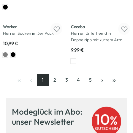
Worker
Ceceba
Herren Socken im 3er Pack
Herren Unterhemd in
Doppelripp mit kurzem Arm
10,99 €
9,99 €
1
2
3
4
5
Seite
, aktuelle Seite
Seite
Seite
Seite
Seite
Modeglück im Abo:
unser Newsletter