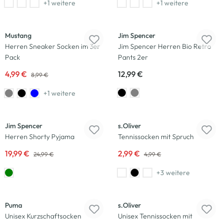
+1 weitere
+1 weitere
-44
%
Mustang
Jim Spencer
Herren Sneaker Socken im 3er
Jim Spencer Herren Bio Retro
Pack
Pants 2er
4,99 €
12,99 €
8,99 €
+1 weitere
-20
%
-40
%
Jim Spencer
s.Oliver
Herren Shorty Pyjama
Tennissocken mit Spruch
19,99 €
2,99 €
24,99 €
4,99 €
+3 weitere
-60
%
Puma
s.Oliver
Unisex Kurzschaftsocken
Unisex Tennissocken mit