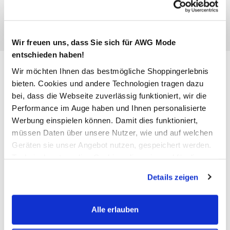
Wir freuen uns, dass Sie sich für AWG Mode
entschieden haben!
Jack & Jones JACANTHONY
Wir möchten Ihnen das bestmögliche Shoppingerlebnis
Boxershorts 3er-Pack
bieten. Cookies und andere Technologien tragen dazu
bei, dass die Webseite zuverlässig funktioniert, wir die
Performance im Auge haben und Ihnen personalisierte
29,99 €
Werbung einspielen können. Damit dies funktioniert,
müssen Daten über unsere Nutzer, wie und auf welchen
Geräten sie unser Angebot nutzen, gespeichert werden.
Farbe
Schwarz
Technisch notwendige Cookies, die zwingend für die
Bereitstellung der Funktionen der Webseite benötigt
Details zeigen
werden, werden bei der Nutzung der Webseite auf jeden
Fall gesetzt. Cookies von Drittanbietern für Analyse- oder
Anzahl:
Größe:
Trackingzwecke werden nur dann aktiviert, wenn Sie das
Alle erlauben
S
M
L
XL
XXL
entsprechende "Häkchen" setzen und auf "Auswahl