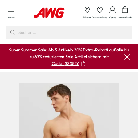
alt springen
Waren
Menü
Filialen
Wunschliste
Konto
Warenkorb
Super Summer Sale: Ab 3 Artikeln 20% Extra-Rabatt auf alle bis
zu
67% reduzierten Sale Artikel
sichern mit
Code:
SSS826