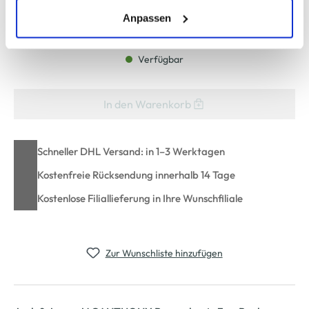
erlauben" bzw. "Alle erlauben" klicken. Mehr dazu
(einschließlich der Möglichkeit, die Einwilligungserklärung
Anpassen
Bitte wählen Sie eine Größe aus
zu ändern oder zu widerrufen) erfahren Sie in unserem
Cookie-Hinweis
bzw. der
Datenschutzerklärung
.
Verfügbar
In den Warenkorb
Schneller DHL Versand: in 1–3 Werktagen
Kostenfreie Rücksendung innerhalb 14 Tage
Kostenlose Filiallieferung in Ihre Wunschfiliale
Zur Wunschliste hinzufügen