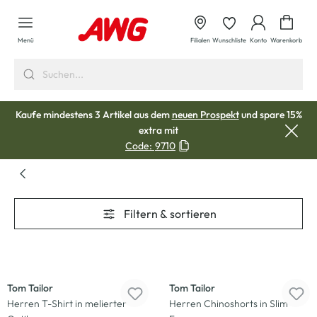
alt springen
Waren
Menü
Filialen
Wunschliste
Konto
Warenkorb
Kaufe mindestens 3 Artikel aus dem
neuen Prospekt
und spare 15%
extra mit
Code:
9710
Filtern & sortieren
-30
%
-33
%
Tom Tailor
Tom Tailor
Herren T-Shirt in melierter
Herren Chinoshorts in Slim