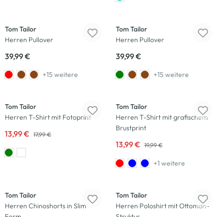
Neu
Neu
Tom Tailor
Tom Tailor
Herren Pullover
Herren Pullover
39,99 €
39,99 €
+15 weitere
+15 weitere
-22
%
-30
%
Tom Tailor
Tom Tailor
Herren T-Shirt mit Fotoprint
Herren T-Shirt mit grafischem
Brustprint
13,99 €
17,99 €
13,99 €
19,99 €
+1 weitere
-33
%
-33
%
Tom Tailor
Tom Tailor
Herren Chinoshorts in Slim
Herren Poloshirt mit Ottoman-
Form
Struktur