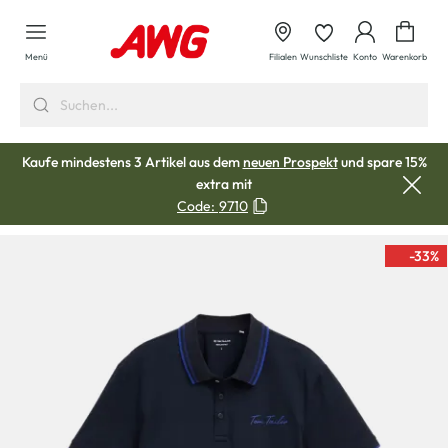
alt springen
Waren
Menü
Filialen
Wunschliste
Konto
Warenkorb
Kaufe mindestens 3 Artikel aus dem
neuen Prospekt
und spare 15%
extra mit
Code:
9710
-33
%