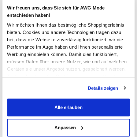
Wir freuen uns, dass Sie sich für AWG Mode
entschieden haben!
In den Warenkorb
Wir möchten Ihnen das bestmögliche Shoppingerlebnis
bieten. Cookies und andere Technologien tragen dazu
Schneller DHL Versand: in 1–3 Werktagen
bei, dass die Webseite zuverlässig funktioniert, wir die
Performance im Auge haben und Ihnen personalisierte
Kostenfreie Rücksendung innerhalb 14 Tage
Werbung einspielen können. Damit dies funktioniert,
Kostenlose Filiallieferung in Ihre Wunschfiliale
müssen Daten über unsere Nutzer, wie und auf welchen
Geräten sie unser Angebot nutzen, gespeichert werden.
Technisch notwendige Cookies, die zwingend für die
Bereitstellung der Funktionen der Webseite benötigt
Zur Wunschliste hinzufügen
Details zeigen
werden, werden bei der Nutzung der Webseite auf jeden
Fall gesetzt. Cookies von Drittanbietern für Analyse- oder
Trackingzwecke werden nur dann aktiviert, wenn Sie das
Alle erlauben
Herren Basic Polo mit Randstreifen
entsprechende "Häkchen" setzen und auf "Auswahl
erlauben" bzw. "Alle erlauben" klicken. Mehr dazu
bequemes Poloshirt für Herren von Tom Tailor
(einschließlich der Möglichkeit, die Einwilligungserklärung
Anpassen
Polokragen für einen klassischen, zeitlosen Look
zu ändern oder zu widerrufen) erfahren Sie in unserem