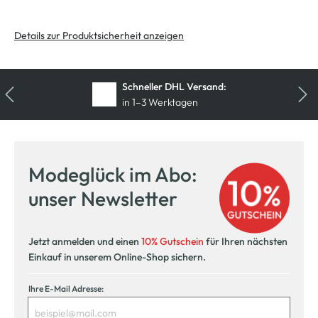
Details zur Produktsicherheit anzeigen
Schneller DHL Versand:
in 1–3 Werktagen
Kostenfreie Rücksendung
innerhalb 14 Tage
Modeglück im Abo:
Kostenlose Filiallieferung
unser Newsletter
in Ihre Wunschfiliale
Jetzt anmelden und einen
10% Gutschein
für Ihren nächsten
Einkauf in unserem Online-Shop sichern.
Ihre E-Mail Adresse: