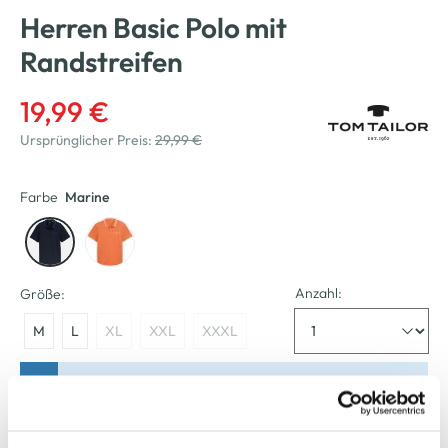
Herren Basic Polo mit
Randstreifen
19,99 €
Ursprünglicher Preis:
29,99 €
Farbe
Marine
Anzahl:
Größe:
M
L
XL
XXL
XXXL
Bitte wählen Sie eine Größe aus
Verfügbar