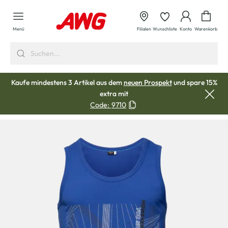
alt springen
Waren
Menü
Filialen
Wunschliste
Konto
Warenkorb
Kaufe mindestens 3 Artikel aus dem
neuen Prospekt
und spare 15%
extra mit
Code:
9710