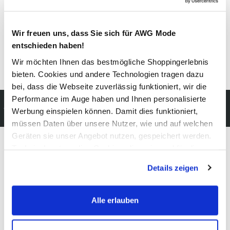
Pflegehinweise
Wir freuen uns, dass Sie sich für AWG Mode
entschieden haben!
Wir möchten Ihnen das bestmögliche Shoppingerlebnis
Details zur Produktsicherheit anzeigen
bieten. Cookies und andere Technologien tragen dazu
bei, dass die Webseite zuverlässig funktioniert, wir die
Performance im Auge haben und Ihnen personalisierte
Kostenfreie Rücksendung
Werbung einspielen können. Damit dies funktioniert,
innerhalb 14 Tage
müssen Daten über unsere Nutzer, wie und auf welchen
Geräten sie unser Angebot nutzen, gespeichert werden.
Technisch notwendige Cookies, die zwingend für die
Bereitstellung der Funktionen der Webseite benötigt
Modeglück im Abo:
Details zeigen
werden, werden bei der Nutzung der Webseite auf jeden
unser Newsletter
Fall gesetzt. Cookies von Drittanbietern für Analyse- oder
Trackingzwecke werden nur dann aktiviert, wenn Sie das
Alle erlauben
entsprechende "Häkchen" setzen und auf "Auswahl
Jetzt anmelden und einen
10% Gutschein
für Ihren nächsten
erlauben" bzw. "Alle erlauben" klicken. Mehr dazu
Einkauf in unserem Online-Shop sichern.