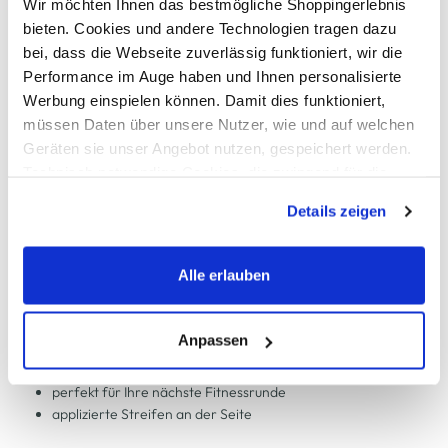
Wir möchten Ihnen das bestmögliche Shoppingerlebnis
bieten. Cookies und andere Technologien tragen dazu
Kostenfreie Rücksendung innerhalb 14 Tage
bei, dass die Webseite zuverlässig funktioniert, wir die
Kostenlose Filiallieferung in Ihre Wunschfiliale
Performance im Auge haben und Ihnen personalisierte
Werbung einspielen können. Damit dies funktioniert,
müssen Daten über unsere Nutzer, wie und auf welchen
Zur Wunschliste hinzufügen
Geräten sie unser Angebot nutzen, gespeichert werden.
Technisch notwendige Cookies, die zwingend für die
Bereitstellung der Funktionen der Webseite benötigt
Details zeigen
werden, werden bei der Nutzung der Webseite auf jeden
Herren Shorts 3-STREIFEN
Fall gesetzt. Cookies von Drittanbietern für Analyse- oder
Trackingzwecke werden nur dann aktiviert, wenn Sie das
Alle erlauben
mit Gummizug und Kordel in der Taille
entsprechende "Häkchen" setzen und auf "Auswahl
Logo-Schriftzug und Logoprint auf den Beinen
erlauben" bzw. "Alle erlauben" klicken. Mehr dazu
super angenehmes Material
(einschließlich der Möglichkeit, die Einwilligungserklärung
Anpassen
hochwertige Sport Shorts von adidas
zu ändern oder zu widerrufen) erfahren Sie in unserem
seitliche Eingriffstaschen
Cookie-Hinweis
bzw. der
Datenschutzerklärung
.
perfekt für Ihre nächste Fitnessrunde
applizierte Streifen an der Seite