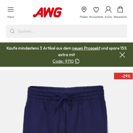
alt springen
Waren
Menü
Filialen
Wunschliste
Konto
Warenkorb
Kaufe mindestens 3 Artikel aus dem
neuen Prospekt
und spare 15%
extra mit
Code:
9710
-29
%