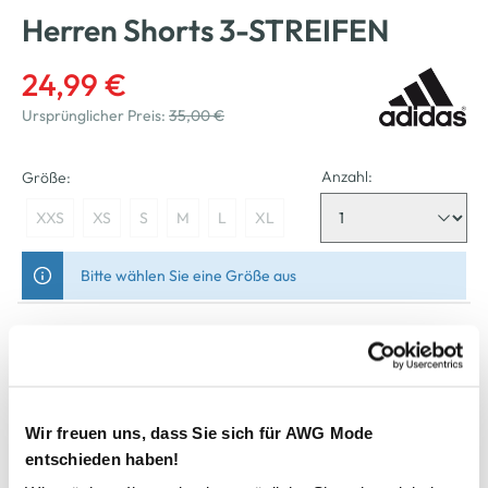
Herren Shorts 3-STREIFEN
24,99 €
Ursprünglicher Preis:
35,00 €
Anzahl:
Größe:
XXS
XS
S
M
L
XL
Bitte wählen Sie eine Größe aus
Nicht mehr für den Versand verfügbar
In den Warenkorb
Wir freuen uns, dass Sie sich für AWG Mode
entschieden haben!
Schneller DHL Versand: in 1–3 Werktagen