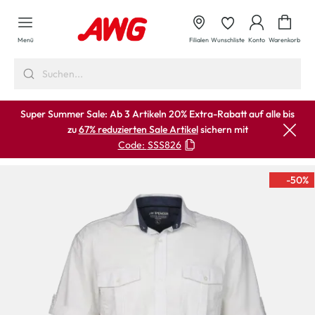
alt springen
Waren
Menü
Filialen
Wunschliste
Konto
Warenkorb
Super Summer Sale: Ab 3 Artikeln 20% Extra-Rabatt auf alle bis
zu
67% reduzierten Sale Artikel
sichern mit
Code:
SSS826
-50
%