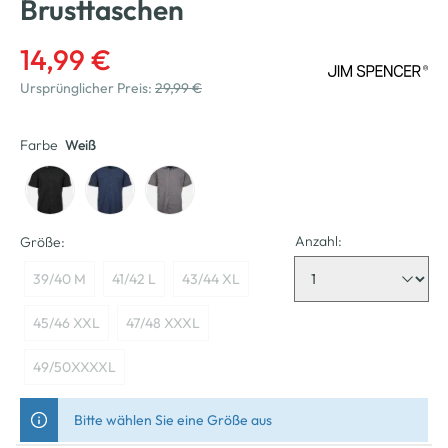
Brusttaschen
14,99 €
Ursprünglicher Preis:
29,99 €
Farbe
Weiß
Anzahl:
Größe:
39/40 M
41/42 L
43/44 XL
45/46 XXL
47/48 XXXL
49/50XXXXL
Bitte wählen Sie eine Größe aus