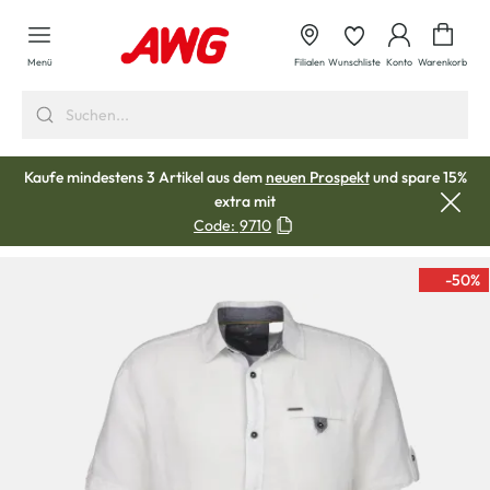
alt springen
Waren
Menü
Filialen
Wunschliste
Konto
Warenkorb
Kaufe mindestens 3 Artikel aus dem
neuen Prospekt
und spare 15%
extra mit
Code:
9710
-50
%