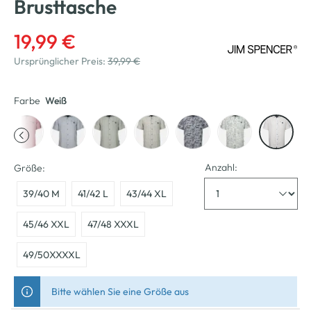
Brusttasche
19,99 €
Ursprünglicher Preis:
39,99 €
Farbe
Weiß
Anzahl:
Größe:
39/40 M
41/42 L
43/44 XL
45/46 XXL
47/48 XXXL
49/50XXXXL
Bitte wählen Sie eine Größe aus