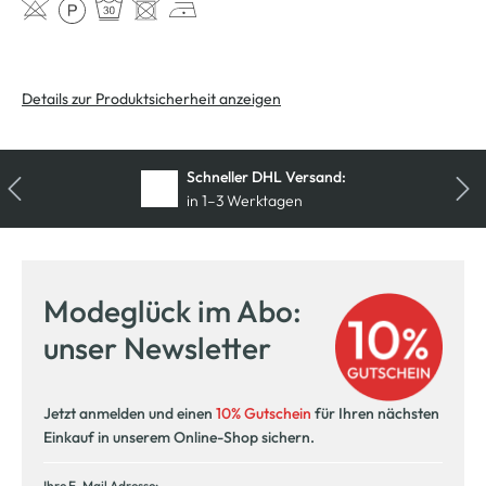
Details zur Produktsicherheit anzeigen
Schneller DHL Versand:
in 1–3 Werktagen
Kostenfreie Rücksendung
innerhalb 14 Tage
Modeglück im Abo:
Kostenlose Filiallieferung
unser Newsletter
in Ihre Wunschfiliale
Jetzt anmelden und einen
10% Gutschein
für Ihren nächsten
Einkauf in unserem Online-Shop sichern.
Ihre E-Mail Adresse: