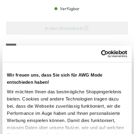
Verfügbar
In den Warenkorb
Schneller DHL Versand: in 1–3 Werktagen
Kostenfreie Rücksendung innerhalb 14 Tage
Kostenlose Filiallieferung in Ihre Wunschfiliale
Wir freuen uns, dass Sie sich für AWG Mode
entschieden haben!
Wir möchten Ihnen das bestmögliche Shoppingerlebnis
Zur Wunschliste hinzufügen
bieten. Cookies und andere Technologien tragen dazu
bei, dass die Webseite zuverlässig funktioniert, wir die
Performance im Auge haben und Ihnen personalisierte
Herren Leinenhemd mit Brusttasche
Werbung einspielen können. Damit dies funktioniert,
müssen Daten über unsere Nutzer, wie und auf welchen