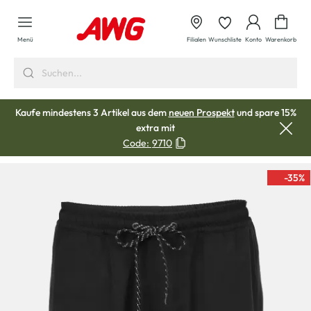
alt springen
Waren
Menü
Filialen
Wunschliste
Konto
Warenkorb
Kaufe mindestens 3 Artikel aus dem
neuen Prospekt
und spare 15%
extra mit
Code:
9710
-35
%