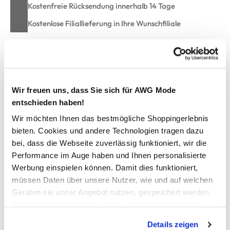
Kostenfreie Rücksendung innerhalb 14 Tage
Kostenlose Filiallieferung in Ihre Wunschfiliale
Zur Wunschliste hinzufügen
Wir freuen uns, dass Sie sich für AWG Mode
entschieden haben!
Herren Badeshorts mit Gesäßtasche
Wir möchten Ihnen das bestmögliche Shoppingerlebnis
bieten. Cookies und andere Technologien tragen dazu
bequeme Badeshorts von Grinario Sports
bei, dass die Webseite zuverlässig funktioniert, wir die
mit elastischem Bund und Kordelzug
Performance im Auge haben und Ihnen personalisierte
mit Mesh-Innenslip
Werbung einspielen können. Damit dies funktioniert,
mit zwei Eingriffstaschen
müssen Daten über unsere Nutzer, wie und auf welchen
ein Gesäßtasche mit Klappe und Klett
aus schnelltrocknendem, leichtem Material
Geräten sie unser Angebot nutzen, gespeichert werden.
angenehme Länge
Technisch notwendige Cookies, die zwingend für die
perfekt für Ihren nächsten Schwimmbadbesuch
Bereitstellung der Funktionen der Webseite benötigt
Details zeigen
werden, werden bei der Nutzung der Webseite auf jeden