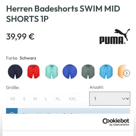
Herren Badeshorts SWIM MID
SHORTS 1P
39,99 €
Farbe
Schwarz
Anzahl:
Größe:
XS
S
M
L
XL
XXL
Bitte wählen Sie eine Größe aus
Nicht mehr für den Versand verfügbar