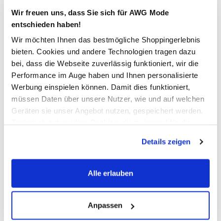
Wir freuen uns, dass Sie sich für AWG Mode
entschieden haben!
In den Warenkorb
Wir möchten Ihnen das bestmögliche Shoppingerlebnis
bieten. Cookies und andere Technologien tragen dazu
Schneller DHL Versand: in 1–3 Werktagen
bei, dass die Webseite zuverlässig funktioniert, wir die
Performance im Auge haben und Ihnen personalisierte
Kostenfreie Rücksendung innerhalb 14 Tage
Werbung einspielen können. Damit dies funktioniert,
Kostenlose Filiallieferung in Ihre Wunschfiliale
müssen Daten über unsere Nutzer, wie und auf welchen
Geräten sie unser Angebot nutzen, gespeichert werden.
Technisch notwendige Cookies, die zwingend für die
Zur Wunschliste hinzufügen
Bereitstellung der Funktionen der Webseite benötigt
Details zeigen
werden, werden bei der Nutzung der Webseite auf jeden
Fall gesetzt. Cookies von Drittanbietern für Analyse- oder
Trackingzwecke werden nur dann aktiviert, wenn Sie das
Alle erlauben
Herren Badeshorts SWIM MID SHORTS 1P
entsprechende "Häkchen" setzen und auf "Auswahl
erlauben" bzw. "Alle erlauben" klicken. Mehr dazu
sportliche Badeshorts von PUMA
(einschließlich der Möglichkeit, die Einwilligungserklärung
Anpassen
mit breitem Gummizug und Kordel
zu ändern oder zu widerrufen) erfahren Sie in unserem