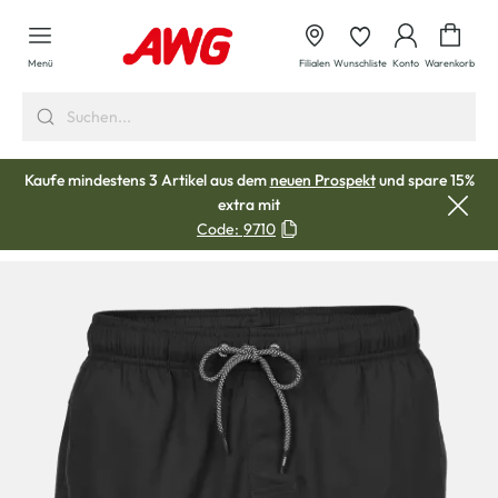
alt springen
Waren
Menü
Filialen
Wunschliste
Konto
Warenkorb
Kaufe mindestens 3 Artikel aus dem
neuen Prospekt
und spare 15%
extra mit
Code:
9710