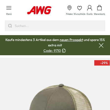
alt springen
Waren
Menü
Filialen
Wunschliste
Konto
Warenkorb
Kaufe mindestens 3 Artikel aus dem
neuen Prospekt
und spare 15%
extra mit
Code:
9710
-29
%