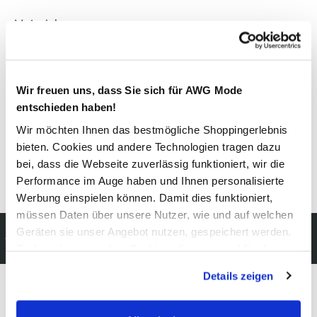
Material
Außenmaterial:
100% Baumwolle
Wir freuen uns, dass Sie sich für AWG Mode
Pflegehinweise
entschieden haben!
Wir möchten Ihnen das bestmögliche Shoppingerlebnis
bieten. Cookies und andere Technologien tragen dazu
bei, dass die Webseite zuverlässig funktioniert, wir die
Details zur Produktsicherheit anzeigen
Performance im Auge haben und Ihnen personalisierte
Werbung einspielen können. Damit dies funktioniert,
müssen Daten über unsere Nutzer, wie und auf welchen
Kostenfreie Rücksendung
Geräten sie unser Angebot nutzen, gespeichert werden.
innerhalb 14 Tage
Technisch notwendige Cookies, die zwingend für die
Bereitstellung der Funktionen der Webseite benötigt
Details zeigen
werden, werden bei der Nutzung der Webseite auf jeden
Fall gesetzt. Cookies von Drittanbietern für Analyse- oder
Trackingzwecke werden nur dann aktiviert, wenn Sie das