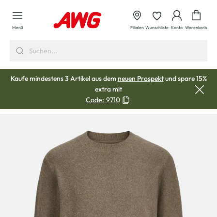
alt springen
Waren
Menü
Filialen
Wunschliste
Konto
Warenkorb
Kaufe mindestens 3 Artikel aus dem
neuen Prospekt
und spare 15%
extra mit
Code:
9710