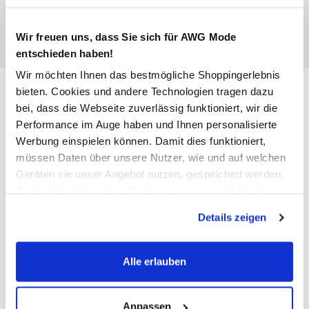
Wir freuen uns, dass Sie sich für AWG Mode
entschieden haben!
Wir möchten Ihnen das bestmögliche Shoppingerlebnis
Jack&Jones JPRBLAMAVERICK
bieten. Cookies und andere Technologien tragen dazu
bei, dass die Webseite zuverlässig funktioniert, wir die
KNIT Strickpullover
Performance im Auge haben und Ihnen personalisierte
Werbung einspielen können. Damit dies funktioniert,
49,99 €
müssen Daten über unsere Nutzer, wie und auf welchen
Geräten sie unser Angebot nutzen, gespeichert werden.
Technisch notwendige Cookies, die zwingend für die
Farbe
Braun
Bereitstellung der Funktionen der Webseite benötigt
Details zeigen
werden, werden bei der Nutzung der Webseite auf jeden
Fall gesetzt. Cookies von Drittanbietern für Analyse- oder
Trackingzwecke werden nur dann aktiviert, wenn Sie das
Alle erlauben
Anzahl:
Größe:
entsprechende "Häkchen" setzen und auf "Auswahl
erlauben" bzw. "Alle erlauben" klicken. Mehr dazu
S
M
L
XL
XXL
(einschließlich der Möglichkeit, die Einwilligungserklärung
Anpassen