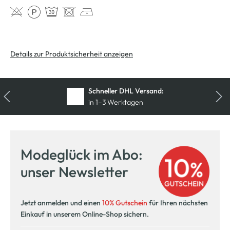
Details zur Produktsicherheit anzeigen
Schneller DHL Versand:
in 1–3 Werktagen
Kostenfreie Rücksendung
innerhalb 14 Tage
Modeglück im Abo:
Kostenlose Filiallieferung
unser Newsletter
in Ihre Wunschfiliale
Jetzt anmelden und einen
10% Gutschein
für Ihren nächsten
Einkauf in unserem Online-Shop sichern.