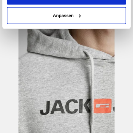
entsprechende "Häkchen" setzen und auf "Auswahl
erlauben" bzw. "Alle erlauben" klicken. Mehr dazu
(einschließlich der Möglichkeit, die Einwilligungserklärung
Anpassen
zu ändern oder zu widerrufen) erfahren Sie in unserem
Cookie-Hinweis
bzw. der
Datenschutzerklärung
.