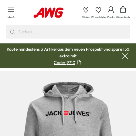
alt springen
Waren
Menü
Filialen
Wunschliste
Konto
Warenkorb
Kaufe mindestens 3 Artikel aus dem
neuen Prospekt
und spare 15%
extra mit
Code:
9710