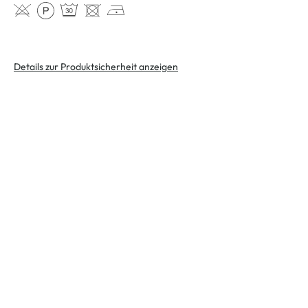
Details zur Produktsicherheit anzeigen
Schneller DHL Versand:
in 1–3 Werktagen
Modeglück im Abo:
unser Newsletter
Jetzt anmelden und einen
10% Gutschein
für Ihren nächsten
Einkauf in unserem Online-Shop sichern.