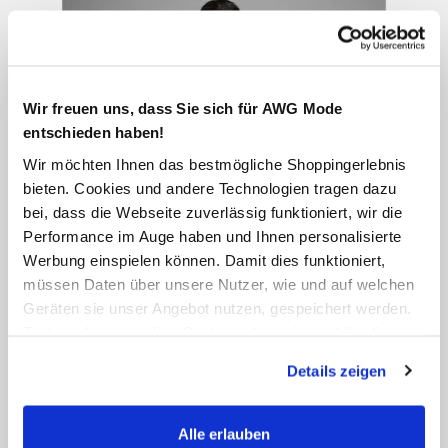
Wir freuen uns, dass Sie sich für AWG Mode
entschieden haben!
Wir möchten Ihnen das bestmögliche Shoppingerlebnis
bieten. Cookies und andere Technologien tragen dazu
bei, dass die Webseite zuverlässig funktioniert, wir die
Performance im Auge haben und Ihnen personalisierte
Werbung einspielen können. Damit dies funktioniert,
müssen Daten über unsere Nutzer, wie und auf welchen
Geräten sie unser Angebot nutzen, gespeichert werden.
Technisch notwendige Cookies, die zwingend für die
Bereitstellung der Funktionen der Webseite benötigt
Details zeigen
werden, werden bei der Nutzung der Webseite auf jeden
Fall gesetzt. Cookies von Drittanbietern für Analyse- oder
Trackingzwecke werden nur dann aktiviert, wenn Sie das
Alle erlauben