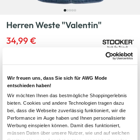
Herren Weste "Valentin"
34,99 €
Ursprünglicher Preis:
49,95 €
Farbe
Blau
Wir freuen uns, dass Sie sich für AWG Mode
entschieden haben!
Wir möchten Ihnen das bestmögliche Shoppingerlebnis
Anzahl:
Größe:
bieten. Cookies und andere Technologien tragen dazu
M
L
XL
XXL
XXXL
bei, dass die Webseite zuverlässig funktioniert, wir die
Performance im Auge haben und Ihnen personalisierte
Bitte wählen Sie eine Größe aus
Werbung einspielen können. Damit dies funktioniert,
müssen Daten über unsere Nutzer, wie und auf welchen