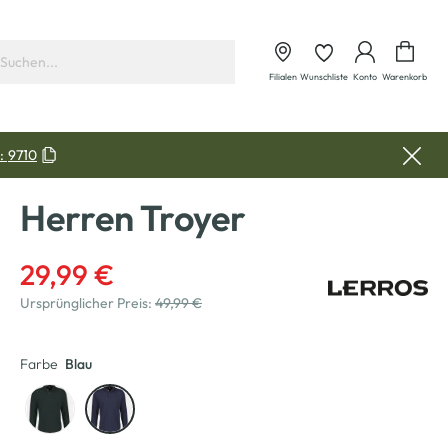
Waren
Filialen
Wunschliste
Konto
Warenkorb
:
9710
Herren Troyer
29,99 €
Ursprünglicher Preis:
49,99 €
Farbe
Blau