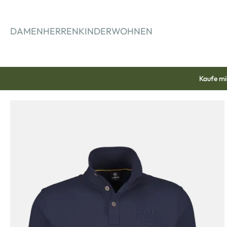
springen
Zur Hauptnavigation springen
DAMEN
HERREN
KINDER
WOHNEN
Kaufe mi