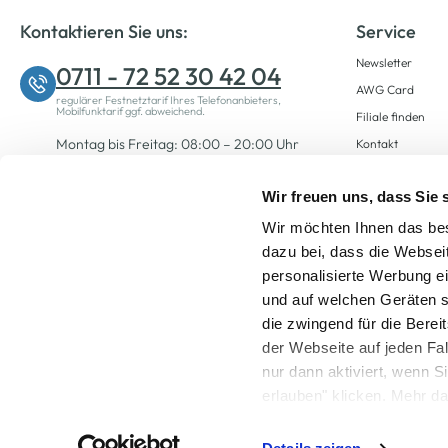
Kontaktieren Sie uns:
Service
Newsletter
0711 - 72 52 30 42 04
AWG Card
regulärer Festnetztarif Ihres Telefonanbieters,
Mobilfunktarif ggf. abweichend.
Filiale finden
Montag bis Freitag: 08:00 – 20:00 Uhr
Kontakt
Samstag: 09:00 – 12:00 Uhr
Wir freuen uns, dass Sie
Wir möchten Ihnen das bes
Zum Kontaktformular
dazu bei, dass die Websei
personalisierte Werbung e
und auf welchen Geräten s
die zwingend für die Berei
der Webseite auf jeden Fa
nur dann aktiviert, wenn 
Alle Preise inkl. ge
erlauben" klicken. Mehr da
widerrufen) erfahren Sie 