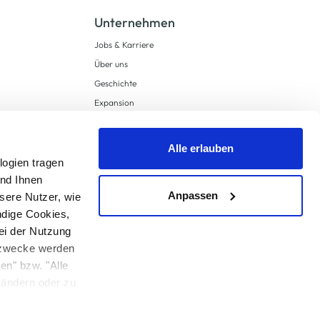
Unternehmen
Jobs & Karriere
Über uns
Geschichte
Expansion
Compliance
Lieferkettensorgfaltspflichten
Alle erlauben
Supply Chain Due Diligence
logien tragen
und Ihnen
Barrierefreiheit
Anpassen
sere Nutzer, wie
ndige Cookies,
ei der Nutzung
ngzwecke werden
en" bzw. "Alle
 anders angegeben.
u ändern oder zu