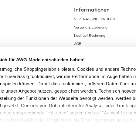
Informationen
VERTRAG WIDERRUFEN
Versand & Lieferung
Kauf auf Rechnung
AGB
Impressum
 sich für AWG Mode entschieden haben!
Zahlungsarten
Datenschutz
tmögliche Shoppingerlebnis bieten. Cookies und andere Techno
te zuverlässig funktioniert, wir die Performance im Auge haben 
AWG CARD Teilnahmebedingungen
inspielen können. Damit dies funktioniert, müssen Daten über un
ie unser Angebot nutzen, gespeichert werden. Technisch notwe
tstellung der Funktionen der Webseite benötigt werden, werden b
ll gesetzt. Cookies von Drittanbietern für Analyse- oder Tracki
Sie das entsprechende "Häkchen" setzen und auf "Auswahl erlaub
setzl. Mehrwertsteuer zzgl.
Versandkosten
und ggf. Nachnahmegebühren, wenn nicht
zu (einschließlich der Möglichkeit, die Einwilligungserklärung z
Logout
in unserem
Cookie-Hinweis
bzw. der
Datenschutzerklärung
.