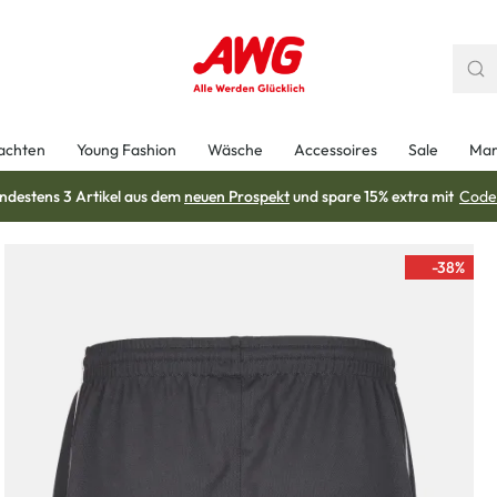
achten
Young Fashion
Wäsche
Accessoires
Sale
Mar
ndestens 3 Artikel aus dem
neuen Prospekt
und spare 15% extra mit
Code
-38
%