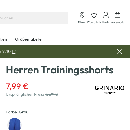
Waren
Filialen
Wunschliste
Konto
Warenkorb
ken
Größentabelle
:
9710
Herren Trainingsshorts
7,99 €
Ursprünglicher Preis:
12,99 €
Farbe
Grau