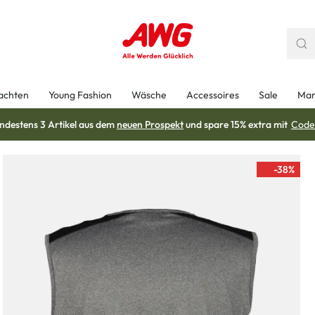
achten
Young Fashion
Wäsche
Accessoires
Sale
Mar
ndestens 3 Artikel aus dem
neuen Prospekt
und spare 15% extra mit
Code
-38
%