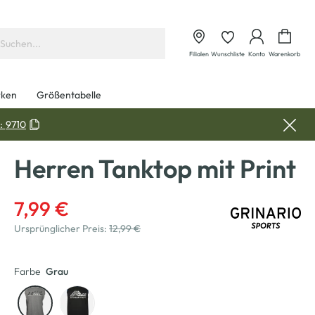
Waren
Filialen
Wunschliste
Konto
Warenkorb
ken
Größentabelle
:
9710
Herren Tanktop mit Print
7,99 €
Ursprünglicher Preis:
12,99 €
Farbe
Grau