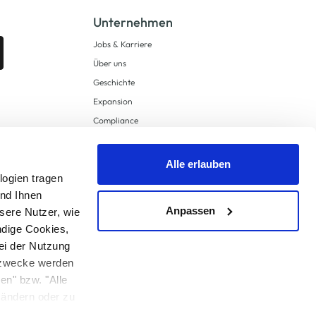
Unternehmen
Jobs & Karriere
Über uns
Geschichte
Expansion
Compliance
Lieferkettensorgfaltspflichten
Supply Chain Due Diligence
Alle erlauben
logien tragen
Barrierefreiheit
und Ihnen
Anpassen
sere Nutzer, wie
ndige Cookies,
ei der Nutzung
ngzwecke werden
en" bzw. "Alle
 anders angegeben.
u ändern oder zu