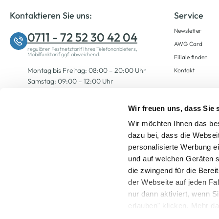
Kontaktieren Sie uns:
Service
Newsletter
0711 - 72 52 30 42 04
AWG Card
regulärer Festnetztarif Ihres Telefonanbieters,
Mobilfunktarif ggf. abweichend.
Filiale finden
Montag bis Freitag: 08:00 – 20:00 Uhr
Kontakt
Samstag: 09:00 – 12:00 Uhr
Wir freuen uns, dass Sie
Zum Kontaktformular
Wir möchten Ihnen das bes
dazu bei, dass die Websei
personalisierte Werbung e
und auf welchen Geräten s
die zwingend für die Berei
der Webseite auf jeden Fa
nur dann aktiviert, wenn 
Alle Preise inkl. ge
erlauben" klicken. Mehr da
widerrufen) erfahren Sie 