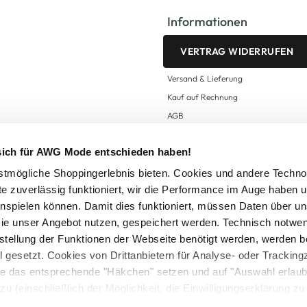
Informationen
VERTRAG WIDERRUFEN
Versand & Lieferung
Kauf auf Rechnung
AGB
Impressum
 sich für AWG Mode entschieden haben!
Zahlungsarten
Datenschutz
tmögliche Shoppingerlebnis bieten. Cookies und andere Techno
te zuverlässig funktioniert, wir die Performance im Auge haben 
AWG CARD Teilnahmebedingungen
inspielen können. Damit dies funktioniert, müssen Daten über un
ie unser Angebot nutzen, gespeichert werden. Technisch notwe
tstellung der Funktionen der Webseite benötigt werden, werden b
ll gesetzt. Cookies von Drittanbietern für Analyse- oder Tracki
Sie das entsprechende "Häkchen" setzen und auf "Auswahl erlaub
setzl. Mehrwertsteuer zzgl.
Versandkosten
und ggf. Nachnahmegebühren, wenn nicht
zu (einschließlich der Möglichkeit, die Einwilligungserklärung z
Logout
in unserem
Cookie-Hinweis
bzw. der
Datenschutzerklärung
.