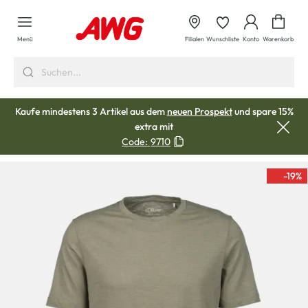
alt springen
Waren
Menü
Filialen
Wunschliste
Konto
Warenkorb
Kaufe mindestens 3 Artikel aus dem
neuen Prospekt
und spare 15%
extra mit
Code:
9710
-19
%