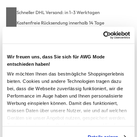
Schneller DHL Versand: in 1–3 Werktagen
Kostenfreie Rücksendung innerhalb 14 Tage
Kostenlose Filiallieferung in Ihre Wunschfiliale
Wir freuen uns, dass Sie sich für AWG Mode
Zur Wunschliste hinzufügen
entschieden haben!
Wir möchten Ihnen das bestmögliche Shoppingerlebnis
bieten. Cookies und andere Technologien tragen dazu
Herren T-Shirt unifarben
bei, dass die Webseite zuverlässig funktioniert, wir die
Performance im Auge haben und Ihnen personalisierte
Bequemes T-Shirt von s.Oliver
Werbung einspielen können. Damit dies funktioniert,
Runder Ausschnitt und kurze Ärmel
müssen Daten über unsere Nutzer, wie und auf welchen
Gerade, lockere Passform
Geräten sie unser Angebot nutzen, gespeichert werden.
Leichte Webstruktur verleihen dem Shirt eine melierte Optik
Technisch notwendige Cookies, die zwingend für die
Unifarben gehalten
Bereitstellung der Funktionen der Webseite benötigt
Perfektes Basic Shirt für viele Outfits
Details zeigen