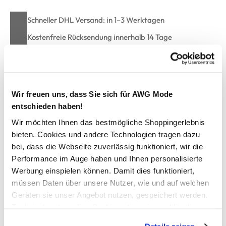
Schneller DHL Versand: in 1–3 Werktagen
Kostenfreie Rücksendung innerhalb 14 Tage
Kostenlose Filiallieferung in Ihre Wunschfiliale
Wir freuen uns, dass Sie sich für AWG Mode
Zur Wunschliste hinzufügen
entschieden haben!
Wir möchten Ihnen das bestmögliche Shoppingerlebnis
bieten. Cookies und andere Technologien tragen dazu
Herren T-Shirt "Tim"
bei, dass die Webseite zuverlässig funktioniert, wir die
Performance im Auge haben und Ihnen personalisierte
Lässiges Herren-T-Shirt "Tim" von HERO by John Medoox
Werbung einspielen können. Damit dies funktioniert,
Unifarben mit großflächigem Fotoprint auf der Brust
müssen Daten über unsere Nutzer, wie und auf welchen
Rundhalsausschnitt und kurze Ärmel
Geräten sie unser Angebot nutzen, gespeichert werden.
Dezentes Logo-Detail am Rückenausschnitt
Technisch notwendige Cookies, die zwingend für die
Regular Fit für einen entspannten, ausdrucksstarken Look
Bereitstellung der Funktionen der Webseite benötigt
Herstellerartikelnummer: 74306670005359