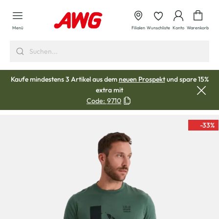
alt springen
Waren
Menü
Filialen
Wunschliste
Konto
Warenkorb
Kaufe mindestens 3 Artikel aus dem
neuen Prospekt
und spare 15%
extra mit
Code:
9710
-33
%