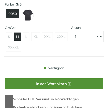
Farbe
Grün
0030
Anzahl:
Größe:
S
M
L
XL
XXL
XXXL
XXXXL
Verfügbar
In den Warenkorb
Schneller DHL Versand: in 1–3 Werktagen
Kostenfreie Rücksendung innerhalb 14 Tage