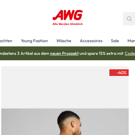
achten
Young Fashion
Wäsche
Accessoires
Sale
Mar
ndestens 3 Artikel aus dem
neuen Prospekt
und spare 15% extra mit
Code
-40
%