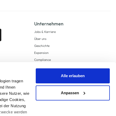
Unternehmen
Jobs & Karriere
Über uns
Geschichte
Expansion
Compliance
Lieferkettensorgfaltspflichten
Supply Chain Due Diligence
Alle erlauben
logien tragen
Barrierefreiheit
und Ihnen
Anpassen
sere Nutzer, wie
ndige Cookies,
ei der Nutzung
ngzwecke werden