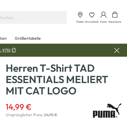
Waren
Filialen
Wunschliste
Konto
Warenkorb
ken
Größentabelle
:
9710
Herren T-Shirt TAD
ESSENTIALS MELIERT
MIT CAT LOGO
14,99 €
Ursprünglicher Preis:
24,95 €