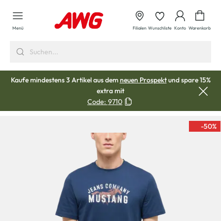
alt springen
Waren
Menü
Filialen
Wunschliste
Konto
Warenkorb
Kaufe mindestens 3 Artikel aus dem
neuen Prospekt
und spare 15%
extra mit
Code:
9710
-50
%