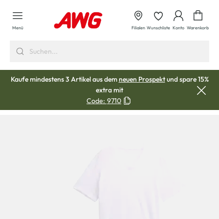
alt springen
Waren
Menü
Filialen
Wunschliste
Konto
Warenkorb
Kaufe mindestens 3 Artikel aus dem
neuen Prospekt
und spare 15%
extra mit
Code:
9710