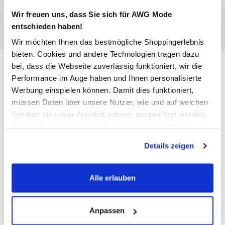
Wir freuen uns, dass Sie sich für AWG Mode
entschieden haben!
Wir möchten Ihnen das bestmögliche Shoppingerlebnis
bieten. Cookies und andere Technologien tragen dazu
Herren T-Shirt 2er Pack
bei, dass die Webseite zuverlässig funktioniert, wir die
Performance im Auge haben und Ihnen personalisierte
19,99 €
Werbung einspielen können. Damit dies funktioniert,
müssen Daten über unsere Nutzer, wie und auf welchen
Geräten sie unser Angebot nutzen, gespeichert werden.
Farbe
Weiß
Technisch notwendige Cookies, die zwingend für die
Bereitstellung der Funktionen der Webseite benötigt
Details zeigen
werden, werden bei der Nutzung der Webseite auf jeden
Fall gesetzt. Cookies von Drittanbietern für Analyse- oder
Anzahl:
Größe:
Trackingzwecke werden nur dann aktiviert, wenn Sie das
Alle erlauben
entsprechende "Häkchen" setzen und auf "Auswahl
S
M
L
XL
XXL
XXXL
erlauben" bzw. "Alle erlauben" klicken. Mehr dazu
(einschließlich der Möglichkeit, die Einwilligungserklärung
Anpassen
Bitte wählen Sie eine Größe aus
zu ändern oder zu widerrufen) erfahren Sie in unserem