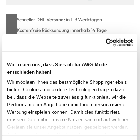
Schneller DHL Versand: in 1–3 Werktagen
Kostenfreie Rücksendung innerhalb 14 Tage
Kostenlose Filiallieferung in Ihre Wunschfiliale
Wir freuen uns, dass Sie sich für AWG Mode
Zur Wunschliste hinzufügen
entschieden haben!
Wir möchten Ihnen das bestmögliche Shoppingerlebnis
bieten. Cookies und andere Technologien tragen dazu
Herren Sweatshirt mit Stickerei
bei, dass die Webseite zuverlässig funktioniert, wir die
Performance im Auge haben und Ihnen personalisierte
bequemes Sweatshirt von Jim Spencer
Werbung einspielen können. Damit dies funktioniert,
mit Rundhals-Ausschnitt
müssen Daten über unsere Nutzer, wie und auf welchen
schlichte Stickerei auf linker Brust
Geräten sie unser Angebot nutzen, gespeichert werden.
Bündchen an den Ärmeln und am Saum
Technisch notwendige Cookies, die zwingend für die
innen weich angeraut