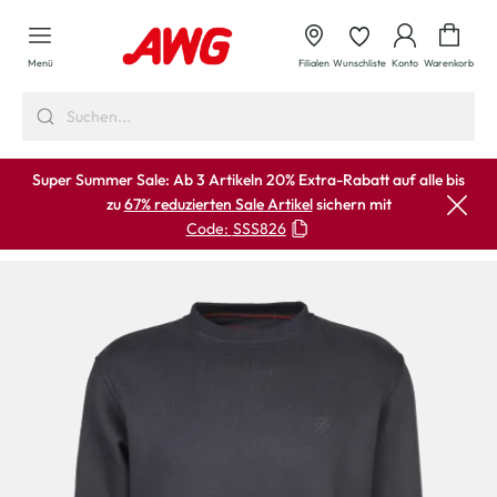
alt springen
Waren
Menü
Filialen
Wunschliste
Konto
Warenkorb
Super Summer Sale: Ab 3 Artikeln 20% Extra-Rabatt auf alle bis
zu
67% reduzierten Sale Artikel
sichern mit
Code:
SSS826